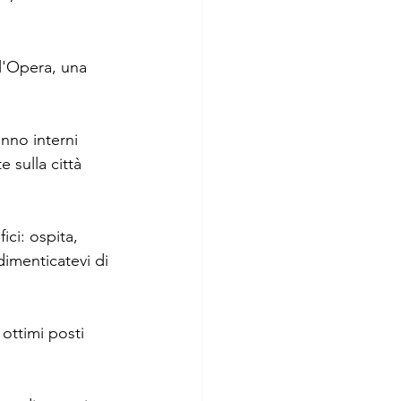
ll'Opera, una 
nno interni 
 sulla città 
ci: ospita, 
dimenticatevi di 
: ottimi posti 