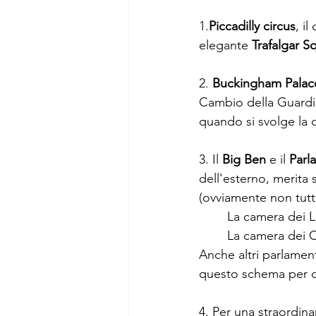
1.
Piccadilly circus
, il
elegante 
Trafalgar S
2. 
Buckingham Palac
Cambio della Guardia,
quando si svolge la 
3. Il 
Big Ben
 e il 
Parl
dell'esterno, merita 
(ovviamente non tutte 
	La camera dei L
	La camera dei 
Anche altri parlamen
questo schema per cui
4. Per una straordinari