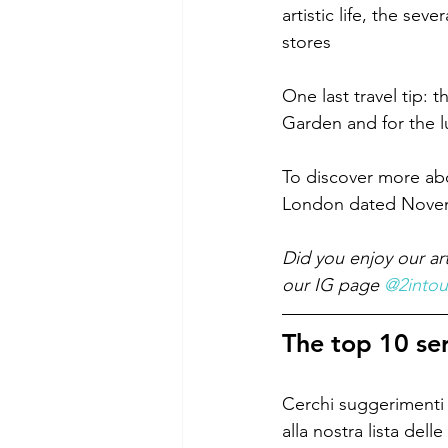
artistic life, the sev
stores
One last travel tip: 
Garden and for the l
To discover more abo
London dated Novem
Did you enjoy our ar
our IG page 
@2intou
The top 10 ser
Cerchi suggerimenti r
alla nostra lista dell