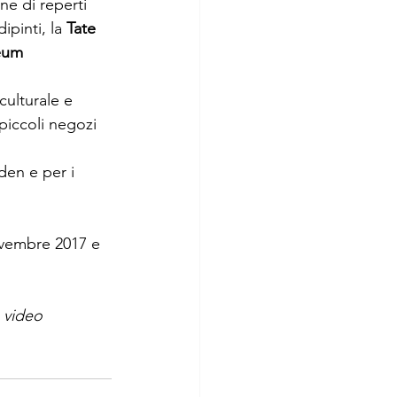
ne di reperti 
ipinti, la 
Tate 
eum
culturale e 
 piccoli negozi
den e per i 
ovembre 2017 e 
e video 