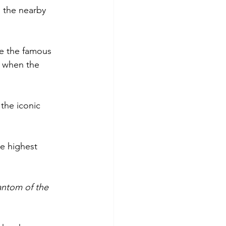
d the nearby 
re the famous 
k when the 
the iconic 
he highest 
ntom of the 