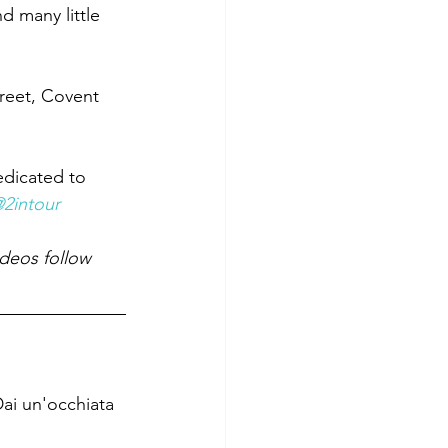
nd many little 
treet, Covent 
edicated to 
2intour
ideos follow 
Dai un'occhiata 