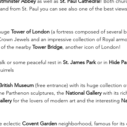
tminster Abbey
 as well as 
St. Paul Cathedral
! Both chur
 and from St. Paul you can see also one of the best views
huge 
Tower of London
 (a fortress composed of several b
rown Jewels and an impressive collection of Royal armo
 of the nearby 
Tower Bridge
, another icon of London!
alk or some peaceful rest in 
St. James Park
 or in 
Hide Pa
uirrels 
British Museum
 (free entrance) with its huge collection o
the Parthenon sculptures, the 
National Gallery
 with its ri
allery
 for the lovers of modern art and the interesting 
Na
e eclectic 
Covent Garden
 neighborhood, famous for its c