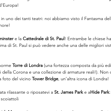
 d'Europa!
 in uno dei tanti teatri: noi abbiamo visto il Fantasma de
more!
inster 
e la 
Cattedrale di St. Paul
! Entrambe le chiese ha
ima di St. Paul si può vedere anche una delle migliori viste
norme 
Torre di Londra
 (una fortezza composta da più edifi
elli della Corona e una collezione di armature reali!). Non 
 foto del vicino 
Tower Bridge
, un’altra icona di Londra!
ta rilassante o riposatevi a 
St. James Park
 e a
Hide Park
scoiattoli