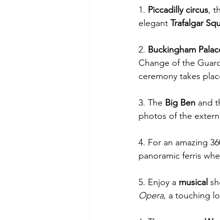
1. 
Piccadilly circus
, t
elegant 
Trafalgar Sq
2. 
Buckingham Palac
Change of the Guard,
ceremony takes plac
3. The 
Big Ben
 and t
photos of the externa
4. For an amazing 360
panoramic ferris whe
5. Enjoy a 
musical
 sh
Opera
, a touching lo