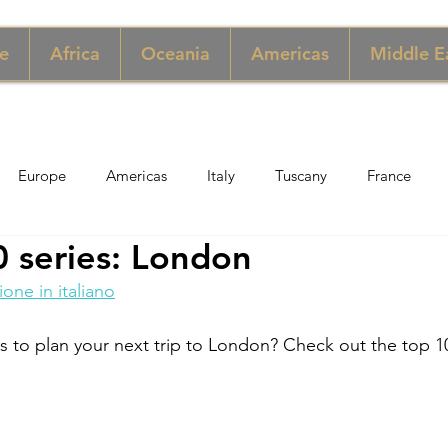
e
Africa
Oceania
Americas
Middle E
Europe
Americas
Italy
Tuscany
France
0 series: London
pore
Macau
New York
Denmark
UK & Scotlan
ione in italiano
gary
Perù
Zimbabwe
Jordan
India
Sicily
ps to plan your next trip to London? Check out the top 1
per
Thailand
Sweden