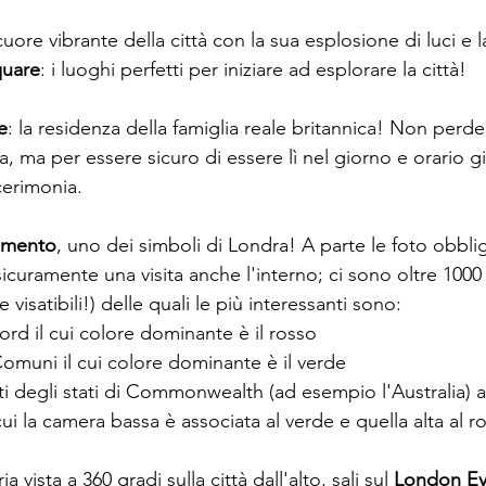
 cuore vibrante della città con la sua esplosione di luci e l
quare
: i luoghi perfetti per iniziare ad esplorare la città!
e
: la residenza della famiglia reale britannica! Non perde
 ma per essere sicuro di essere lì nel giorno e orario gi
cerimonia.
amento
, uno dei simboli di Londra! A parte le foto obblig
sicuramente una visita anche l'interno; ci sono oltre 1000
visatibili!) delle quali le più interessanti sono:
ord il cui colore dominante è il rosso
Comuni il cui colore dominante è il verde
ti degli stati di Commonwealth (ad esempio l'Australia) 
 la camera bassa è associata al verde e quella alta al r
a vista a 360 gradi sulla città dall'alto, sali sul 
London E