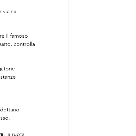
a vicina 
re il famoso 
usto, controlla 
atorie 
 stanze 
adottano 
osso.
ye
, la ruota 