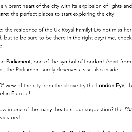
he vibrant heart of the city with its explosion of lights an
uare
: the perfect places to start exploring the city!
e
: the residence of the Uk Royal Family! Do not miss he
 but to be sure to be there in the right day/time, chec
e
he 
Parliament
, one of the symbol of London! Apart from 
l, the Parliament surely deserves a visit also inside!
° view of the city from the above try the 
London Eye
, t
el in Europe! 
ow in one of the many theaters: our suggestion? the 
Pha
ve story!