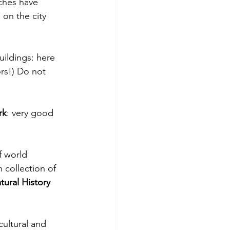
ches have 
 on the city 
uildings: here 
rs!) Do not 
rk
: very good 
f world 
ch collection of 
tural History 
ultural and 