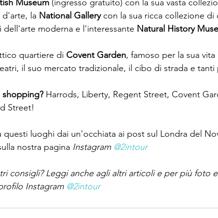
itish Museum
 (ingresso gratuito) con la sua vasta collezio
d'arte, la 
National Gallery
 con la sua ricca collezione di d
i dell'arte moderna e l'interessante 
Natural History Mus
ttico quartiere di 
Covent Garden
, famoso per la sua vita 
teatri, il suo mercato tradizionale, il cibo di strada e tanti
 
shopping?
 Harrods, Liberty, Regent Street, Covent Gar
d Street!
su questi luoghi dai un'occhiata ai post sul Londra del N
lla nostra pagina 
Instagram 
@2intour
tri consigli? Leggi anche agli altri articoli e per più foto 
profilo Instagram 
@2intour