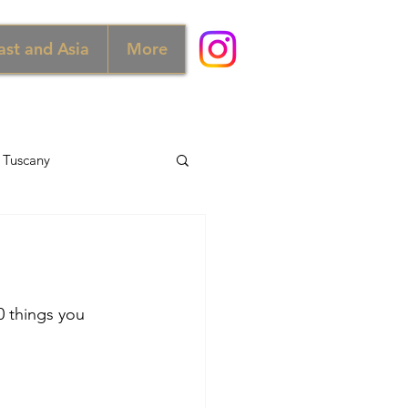
ast and Asia
More
Tuscany
d
Australia
Norway
0 things you 