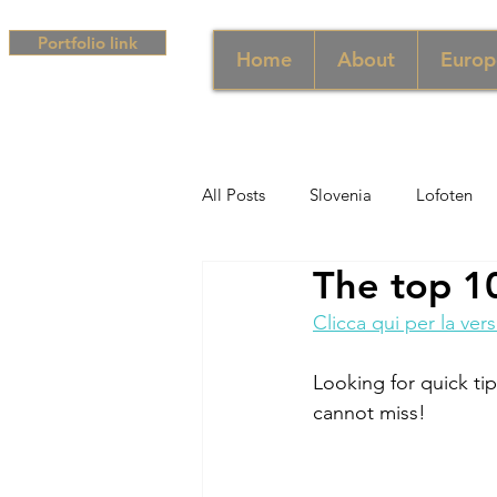
Portfolio link
Home
About
Europ
All Posts
Slovenia
Lofoten
The top 1
Middle East
UAE
Singa
Clicca qui per la vers
South Africa
Africa
Hun
Looking for quick ti
cannot miss!
Campania
Greece
Cam