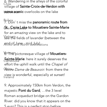
6. Wandering in the alleys of the colorful 
Chile
village of 
Sainte-Croix-de-Verdon with 
some scenic 
overlooks on the lake
Uzbekistan
Bolivia
7. Don' t miss the 
panoramic route from 
St.  Croix Lake to Moustiers-Sainte-Marie
China & Macau
for an amazing view on the lake and to 
Vietnam
see the fields of lavander (between the 
end of June - mid July) 
Arctic and North destinations
Vietnam
8. The pictoresque village of 
Moustiers-
Sainte-Marie
: here it surely deserves the 
Cambodia
effort the uphill walk until the 
Chapel of 
China
Notre Dame de Beauvoir
: from there the 
view is wonderful, especially at sunset!
Ireland
9. Approximately 150km from Verdon, the 
majestic 
Pont du Gard
, …the 3 level 
Roman acqueduct bridge on the Gardon 
River: did you know that it appears on the 
5 euro? This is a perfect stop before 