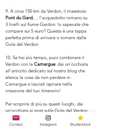
9. A circa 150 km da Verdon, il maestoso 
Pont du Gard
,… l’acquedotto romano su 
3 livelli sul fiume Gardon: lo sapevate che 
compare sui 5 euro? Questa è una tappa 
perfetta prima di arrivare o tornare dalle 
Gole del Verdon
10. Se hai più tempo, puoi combinare il 
Verdon con la 
Camargue
: dai un'occhiata 
all'articolo dedicato sul nostro blog che 
elenca le cose da non perdere in 
Camargue e lasciati ispirare nella 
creazione del tuo itinerario!
Per scoprire di più su questi luoghi, dai 
un'occhiata ai post sulle Gole del Verdon 
dell'Aprile  2018 sulla nostra pagina 
Instagram 
@2intour
Contact
Instagram
Shutterstock