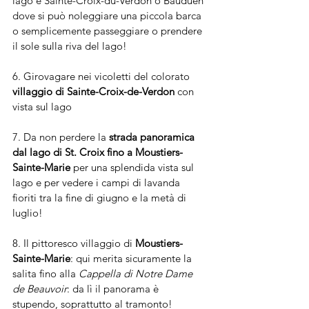
lago è Sainte-Croix-du-Verdon o Bauduen 
dove si può noleggiare una piccola barca 
o semplicemente passeggiare o prendere 
il sole sulla riva del lago!
6. Girovagare nei vicoletti del colorato 
villaggio di Sainte-Croix-de-Verdon
 con 
vista sul lago
7. Da non perdere la 
strada panoramica 
dal lago di St. Croix fino a Moustiers-
Sainte-Marie
 per una splendida vista sul 
lago e per vedere i campi di lavanda 
fioriti tra la fine di giugno e la metà di 
luglio!
8. Il pittoresco villaggio di 
Moustiers-
Sainte-Marie
: qui merita sicuramente la 
salita fino alla 
Cappella di Notre Dame 
de Beauvoir
: da lì il panorama è 
stupendo, soprattutto al tramonto!