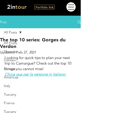
2in
tour
Portfolio link
Post
All Posts
The top 10 series: Gorges du
All Posts
Verdon
Slovenia
Updated:
Feb 27, 2021
Looking for quick tips to plan your next 
Lofoten
trip to Camargue? Check out the top 10 
Europe
things you cannot miss!
Clicca qua per la versione in italiano 
Americas
Italy
Tuscany
France
Tuscany