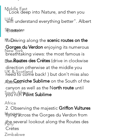
Middle East
"Look deep into Nature, and then you 
UAE
will understand everything better". Albert 
Singapore
Einstein
1. Driving along the 
scenic routes on the 
Macau
Gorges du Verdon 
enjoying its numerous 
New York
breathtaking views: the most famous is 
the 
Routes des Crétes
 (drive in clockwise 
Denmark
direction otherwise at the middle you 
UK & Scotland
need to come back! ) but don't miss also 
the 
Corniche Sublime
 on the South of the 
Australia
canyon as well as the N
orth route 
until 
South Africa
you rich 
Point Sublime
Africa
2. Observing the majestic 
Griffon Vultures
Hungary
flying across the Gorges du Verdon from 
the several lookout along the Routes des 
Perù
Crétes
Zimbabwe