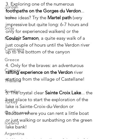
3. Exploring one of the numerous 
Jordan
foothpaths on the Gorges du Verdon
... 
some ideas? Try the 
Martel path
 (very 
India
impressive but quite long: 6-7 hours and 
Sicily
only for experienced walkers) or the 
Couloir Samson
, a quite easy walk of a 
Norway
just couple of hours until the Verdon river 
Campania
up to the bottom of the canyon
Greece
4. Only for the braves: an adventurous 
Camper
rafting experience on the Verdon
 river 
starting from the village of Castellane!
Thailand
Sweden
5. The crystal clear 
Sainte Croix Lake
... the 
best place to start the exploration of the 
Turkey
lake is Sainte-Croix-du-Verdon or 
On the road
Bauduen where you can rent a little boat 
or just walking or sunbathing on the green 
Iceland
lake bank!
Argentina