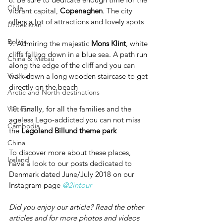
Chile
vibrant capital, 
Copenaghen
. The city 
offers a lot of attractions and lovely spots
Uzbekistan
Bolivia
9. Admiring the majestic 
Mons Klint
, white 
cliffs falling down in a blue sea. A path run 
China & Macau
along the edge of the cliff and you can 
Vietnam
walk down a long wooden staircase to get 
directly on the beach
Arctic and North destinations
10. Finally, for all the families and the 
Vietnam
ageless Lego-addicted you can not miss 
Cambodia
the 
Legoland Billund theme park
China
To discover more about these places, 
Ireland
have a look to our posts dedicated to 
Denmark dated June/July 2018 on our 
Instagram page 
@2intour
Did you enjoy our article? Read the other 
articles and for more photos and videos 