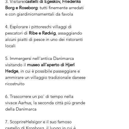
3. Visitarei
castelli di Egeskov, Friederiks 
Borg e Roseborg
: tutti finemente arredati 
e con giardiniornamentali da favola
4. Esplorare i pittoreschi villaggi di 
pescatori di 
Ribe e Rødvig
, assaggiando 
alcuni piatti di pesce in uno dei ristoranti 
locali
5. Immergersi nell'antica Danimarca 
visitando il 
museo all'aperto di Hjerl 
Hedge
, in cui è possibile passeggiare e 
ammirare un villaggio tradizionale danese 
ricostruito
6. Trascorrere un po' di tempo nella 
vivace Aarhus, la seconda città più grande 
della Danimarca
7. ScoprireHelsigor e il suo famoso 
castello di Kronborg, il luogo in cui è 