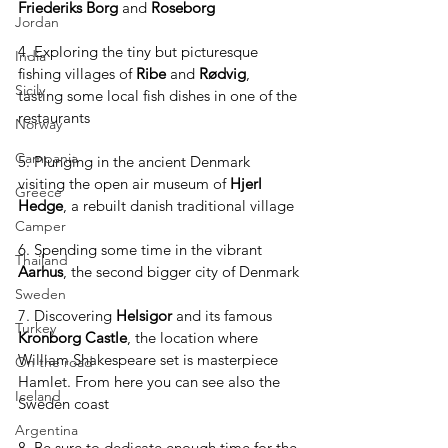
Friederiks Borg 
and 
Roseborg
Jordan
4. Exploring the tiny but picturesque 
India
fishing villages of 
Ribe 
and 
Rødvig
, 
Sicily
tasting some local fish dishes in one of the 
restaurants 
Norway
Campania
5. Plunging in the ancient Denmark 
visiting the open air museum of 
Hjerl 
Greece
Hedge
, a rebuilt danish traditional village
Camper
6. Spending some time in the vibrant 
Thailand
Aarhus
, the second bigger city of Denmark
Sweden
7. Discovering 
Helsigor 
and its famous 
Turkey
Kronborg Castle
, the location where 
William Shakespeare set is masterpiece 
On the road
Hamlet. From here you can see also the 
Iceland
Sweden coast 
Argentina
8. Be sure to dedicate enough time for the 