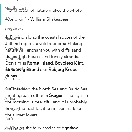
Middle East
"One touch of nature makes the whole 
UAE
world kin" - William Shakespear
Singapore
1. Driving along the coastal routes of the 
Macau
Jutland region: a wild and breathtaking 
New York
nature will enchant you with cliffs, sand 
dunes, lighthouses and lonely strands. 
Denmark
Don't miss 
Rømø
island
, 
Bovbjerg Klint
, 
UK & Scotland
Søndervig Strand 
and 
Rubjerg Knude 
dunes
.
Australia
South Africa
2. Observing the North Sea and Baltic Sea 
meeting each other in 
Skagen
. The light in 
Africa
the morning is beautiful and it is probably 
one of the best location in Denmark for 
Hungary
the sunset lovers
Perù
3. Visiting the fairy castles of
 Egeskov, 
Zimbabwe