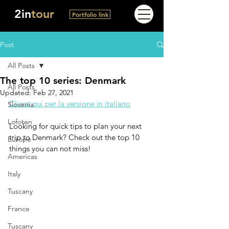
2in
tour
Portfolio link
Post
All Posts
The top 10 series: Denmark
All Posts
Updated:
Feb 27, 2021
Clicca qui per la versione in italiano
Slovenia
Lofoten
Looking for quick tips to plan your next 
trip to Denmark? Check out the top 10 
Europe
things you can not miss!
Americas
Italy
Tuscany
France
Tuscany