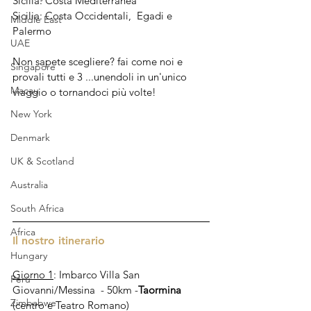
Sicilia: Costa Mediterranea
Sicilia: Costa Occidentali,  Egadi e 
Middle East
Palermo
UAE
Non sapete scegliere? fai come noi e 
Singapore
provali tutti e 3 ...unendoli in un'unico 
Macau
viaggio o tornandoci più volte!
New York
Denmark
UK & Scotland
Australia
South Africa
Africa
Il nostro itinerario 
Hungary
Giorno 1
: Imbarco Villa San 
Perù
Giovanni/Messina  - 50km -
Taormina
Zimbabwe
(centro e Teatro Romano)