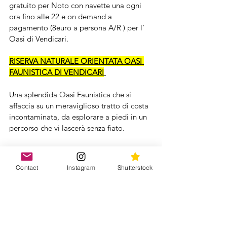
gratuito per Noto con navette una ogni 
ora fino alle 22 e on demand a 
pagamento (8euro a persona A/R ) per l’ 
Oasi di Vendicari.
RISERVA NATURALE ORIENTATA OASI 
FAUNISTICA DI VENDICARI
Una splendida Oasi Faunistica che si 
affaccia su un meraviglioso tratto di costa 
incontaminata, da esplorare a piedi in un 
percorso che vi lascerà senza fiato.
All’Oasi si accede a pagamento (3,50 
euro a persona) e vi consigliamo di 
Contact
Instagram
Shutterstock
dedicargli una giornata intera, per 
godersi senza fretta questa riserva 
naturale di spettacolare bellezza. 
Appena entrati, vi consigliamo di dirigervi 
subito alla Spiaggia di Vendicari per un 