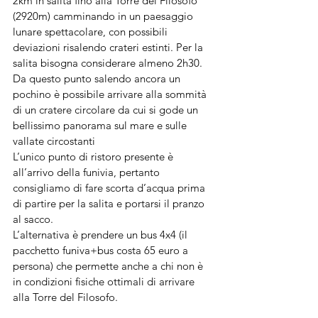
2km in salita fino alla Torre del Filosofo 
(2920m) camminando in un paesaggio 
lunare spettacolare, con possibili 
deviazioni risalendo crateri estinti. Per la 
salita bisogna considerare almeno 2h30.
Da questo punto salendo ancora un 
pochino è possibile arrivare alla sommità 
di un cratere circolare da cui si gode un 
bellissimo panorama sul mare e sulle 
vallate circostanti
L’unico punto di ristoro presente è 
all’arrivo della funivia, pertanto 
consigliamo di fare scorta d’acqua prima 
di partire per la salita e portarsi il pranzo 
al sacco.
L’alternativa è prendere un bus 4x4 (il 
pacchetto funiva+bus costa 65 euro a 
persona) che permette anche a chi non è 
in condizioni fisiche ottimali di arrivare 
alla Torre del Filosofo.