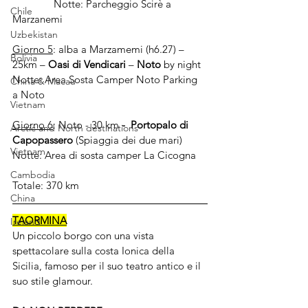
               Notte: Parcheggio Scirè a 
Chile
Marzanemi
Uzbekistan
Giorno 5
: alba a Marzamemi (h6.27) – 
Bolivia
25km – 
Oasi di Vendicari
 – 
Noto
 by night
Notte: Area Sosta Camper Noto Parking 
China & Macau
a Noto
Vietnam
Giorno 6
: Noto - 30 km 
-  Portopalo di 
Arctic and North destinations
Capopassero
 (Spiaggia dei due mari)
Vietnam
Notte: Area di sosta camper La Cicogna
Cambodia
Totale: 370 km
China
TAORMINA
Ireland
Un piccolo borgo con una vista 
spettacolare sulla costa Ionica della 
Sicilia, famoso per il suo teatro antico e il 
suo stile glamour.