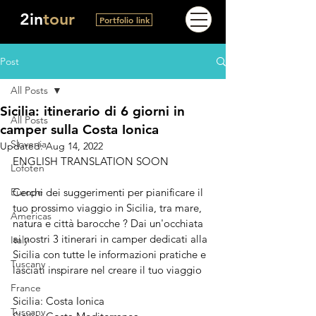
2in
tour
Portfolio link
Post
All Posts
Sicilia: itinerario di 6 giorni in
All Posts
camper sulla Costa Ionica
Slovenia
Updated:
Aug 14, 2022
ENGLISH TRANSLATION SOON
Lofoten
Europe
Cerchi dei suggerimenti per pianificare il 
tuo prossimo viaggio in Sicilia, tr
a mare, 
Americas
natura e città barocche
 ? Dai un'occhiata 
ai nostri 3 itinerari in camper dedicati alla 
Italy
Sicilia con tutte le informazioni pratiche e 
Tuscany
lasciati inspirare nel creare il tuo viaggio
France
Sicilia: Costa Ionica
Tuscany