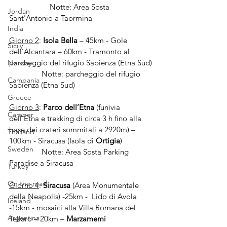
		Notte: Area Sosta 
Jordan
Sant'Antonio a Taormina
India
Giorno 2
: 
Isola Bella 
– 45km - Gole 
Sicily
dell’Alcantara – 60km - Tramonto al 
parcheggio del rifugio Sapienza (Etna Sud)
Norway
                Notte: parcheggio del rifugio 
Campania
Sapienza (Etna Sud)
Greece
Giorno 3
: 
Parco dell’Etna
 (funivia 
Camper
dell’Etna e trekking di circa 3 h fino alla 
base dei crateri sommitali a 2920m) – 
Thailand
100km - Siracusa (Isola di 
Ortigia
)
Sweden
                Notte: Area Sosta Parking 
Paradise a Siracusa
Turkey
On the road
Giorno 4
: 
Siracusa 
(Area Monumentale 
della Neapolis) -25km -  Lido di Avola  
Iceland
-15km - mosaici alla Villa Romana del 
Argentina
Tellaro – 20km – 
Marzamemi