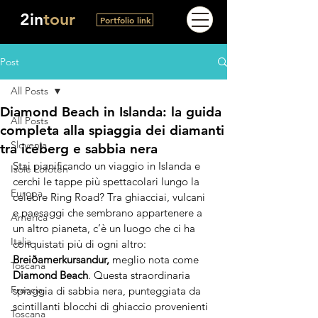
2in
tour
Portfolio link
Post
All Posts
Diamond Beach in Islanda: la guida
All Posts
completa alla spiaggia dei diamanti
Slovenia
tra iceberg e sabbia nera
Stai pianificando un viaggio in Islanda e 
Isole Lofoten
cerchi le tappe più spettacolari lungo la 
Europa
celebre Ring Road? Tra ghiacciai, vulcani 
e paesaggi che sembrano appartenere a 
America
un altro pianeta, c’è un luogo che ci ha 
Italia
conquistati più di ogni altro: 
Breiðamerkursandur, 
meglio nota come 
Toscana
Diamond Beach
. Questa straordinaria 
Francia
spiaggia di sabbia nera, punteggiata da 
scintillanti blocchi di ghiaccio provenienti 
Toscana