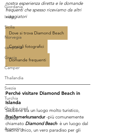
nostra esperienza diretta e le domande 
Giordania
frequenti che spesso riceviamo da altri 
viaggiatori
India
Sicilia
Dove si trova Diamond Beach
Norvegia
Consigli fotografici
campania
Grecia
Domande frequenti
Camper
Thailandia
Svezia
Perché visitare Diamond Beach in 
Turchia
Islanda
On the road
Sebbene sia un luogo molto turistico, 
Breiðamerkursandur
 -più comunemente 
Islanda
chiamato 
Diamond Beach
- è un luogo dal 
Argentina
fascino unico, un vero paradiso per gli 