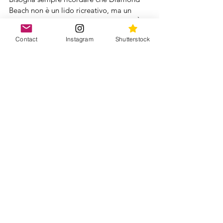
Beach non è un lido ricreativo, ma un 
ecosistema naturale fragile e delicato. È 
importante non abbandonare rifiuti anche 
Contact
Instagram
Shutterstock
se organici, non spostare i ghiacci, ono 
infastidire gli uccelli ed in generale la 
fauna sulla spiaggia e rispettare le 
indicazioni di sicurezza.
Idee regalo: un ricordo di Diamond 
Beach da portare a casa
Diamond Beach è uno di quei luoghi che 
riescono a lasciare un segno nella 
memoria di chi li visita. Se desideri 
ammirare altre immagini di questo 
straordinario angolo d'Islanda, puoi 
visitare la nostra galleria su 
Shutterstock
, 
dove abbiamo raccolto una selezione 
delle fotografie realizzate durante il 