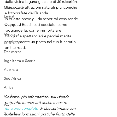
dalla vicina laguna glaciale di Jökulsárlón, 
è una delle attrazioni naturali più iconiche 
Middle East
e fotografate dell’Islanda. 
Emirati
In questa breve guida scoprirai cosa rende 
Diamond Beach così speciale, come 
Singapore
raggiungerla, come immortalare 
Macao
fotografie spettacolari e perché merita 
assolutamente un posto nel tuo itinerario 
New York
on the road.
Danimarca
Inghilterra e Scozia
Australia
Sud Africa
Africa
Ungheria
Se cerchi più informazioni sull'Islanda 
potrebbe interessarti anche il nostro 
Perù
itinerario completo
 di due settimane con 
Zimbabwe
tutte le informazioni pratiche frutto della 