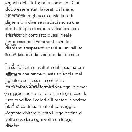
amanti della fotografia come noi. Qui, 
Cile
dopo essere stati lavorati dal mare, 
Argentina
frammenti di ghiaccio cristallino di 
dimensioni diverse si adagiano su una 
Cile
stretta lingua di sabbia vulcanica nera 
Uzbekistan
creando un contrasto quasi irreale: 
l’impressione è veramente simile a 
Bolivia
diamanti trasparenti sparsi su un velluto 
scuro, scolpiti dal vento e dall’oceano.
Cina & Macao
Cambogia
La sua unicità è esaltata dalla sua natura 
effimera che rende questa spiaggia mai 
Irlanda
uguale a se stessa, in continuo 
Destinazione Artiche e Nord
mutamento e trasformazione ogni giorno: 
le maree spostano i blocchi di ghiaccio, la 
Vietnam
luce modifica i colori e il meteo islandese 
Cambogia
plasma continuamente il paesaggio. 
Potreste visitare questo luogo decine di 
Cina
volte e vedere ogni volta un luogo 
Irlanda
diverso. 