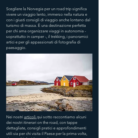
Scegliere la Norvegia per un road trip significa
vivere un viaggio lento, immerso nella natura e
con i giusti consigli di viaggio anche lontano dal
turismo di massa. È una destinazione perfetta
per chi ama organizzare viaggi in autonomia -
soprattutto in camper -, il trekking, i panoramici
artici e per gli appassionati di fotografia di
paesaggio.
Nei nostri
articoli
qui sotto raccontiamo alcuni
dei nostri itinerari on the road, con tappe
dettagliate, consigli pratici e approfondimenti
utili sia per chi visita il Paese per la prima volta,