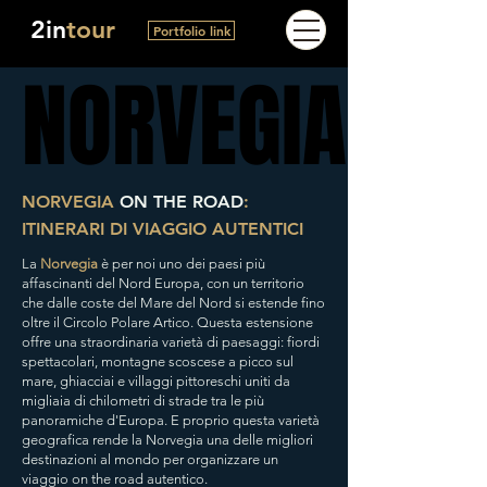
2in
tour
Portfolio link
NORVEGIA
NORVEGIA
NORVEGIA
ON THE ROAD
:
ITINERARI DI VIAGGIO AUTENTICI
La
Norvegia
è per noi uno dei paesi più
affascinanti del Nord Europa, con un territorio
che dalle coste del Mare del Nord si estende fino
oltre il Circolo Polare Artico. Questa estensione
offre una straordinaria varietà di paesaggi: fiordi
spettacolari, montagne scoscese a picco sul
mare, ghiacciai e villaggi pittoreschi uniti da
migliaia di chilometri di strade tra le più
panoramiche d'Europa. E proprio questa varietà
geografica rende la Norvegia una delle migliori
destinazioni al mondo per organizzare un
viaggio on the road autentico.