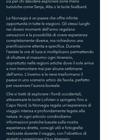
sia per chi desidera esplorare zone meno
turistiche come Senja, Alta o le Isole Svalbard.
La Norvegia è un paese che offre infinite
opportunità in tutte le stagioni. Gli stessi luoghi
nei diversi momenti dell'anno regalano
sensazioni e la possibilità di vivere esperienze
completamente diverse, ma richiedono una
pianificazione attenta e specifica. Durante
l’estate le ore di luce si moltiplicano permettendo
di sfruttare al massimo ogni itinerario,
soprattutto nelle regioni artiche dove il sole arriva
a non tramontare mai per alcune settimane
dell'anno. L’inverno e la neve trasformano il
paese in uno scenario artico da favola, perfetto
per osservare l’aurora boreale.
Che si tratti di esplorare i fiordi occidentali,
attraversare le isole Lofoten o spingersi fino a
Capo Nord, la Norvegia regala un’esperienza di
viaggio intensa e profondamente legata alla
natura. ​In ogni articolo condividiamo
informazioni pratiche basate sulla nostra
esperienza diretta, consigli utili e fotografie
realizzate durante il viaggio, con l’obiettivo di
aiutarti a organizzare il tuo itinerario