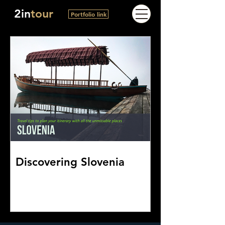
2in
tour
Portfolio link
Discovering Slovenia