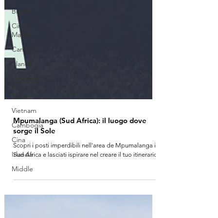
Bolivia
Cina &
Macao
Cambogia
Irlanda
Destinazione
Artiche e
Nord
Vietnam
Cambogia
Mpumalanga (Sud Africa): il luogo dove
Cina
sorge il Sole
Irlanda
Scopri i posti imperdibili nell'area de Mpumalanga in
Middle
Sud Africa e lasciati ispirare nel creare il tuo itinerario!