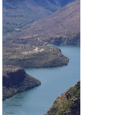
Middle East
Emirati
Singapore
Macao
New York
Danimarca
Inghilterra e
Scozia
Australia
Sud Africa
Africa
Ungheria
Perù
Zimbabwe
Giordania
India