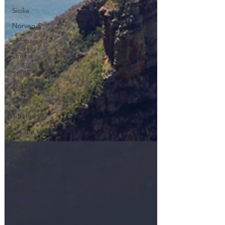
Sicilia
Norvegia
campania
Grecia
Camper
Thailandia
Svezia
Turchia
On the road
Islanda
Argentina
Cile
Argentina
Cile
Uzbekistan