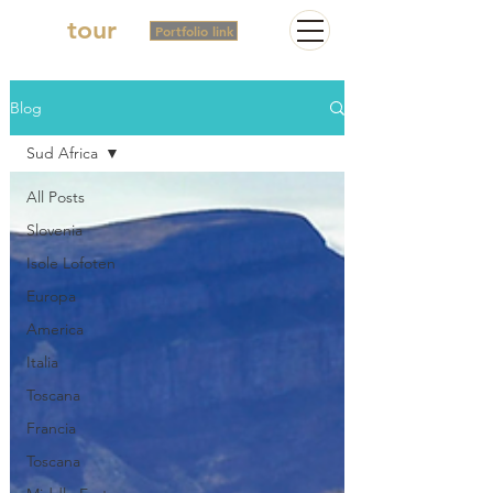
2in
tour
Portfolio link
Blog
Sud Africa
All Posts
Slovenia
Isole Lofoten
Europa
America
Italia
Toscana
Francia
Toscana