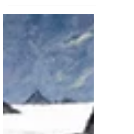
sabbia nera, caratterizzata da scintillanti blocchi di
ghiaccio che si spiaggiano provenienti dalla vicina
laguna glaciale di Jökulsárlón. In questa breve guida
scoprirai cosa rende Diamond Beach così speciale,
come raggiungerla, come immortalare fotografie
spettacolari e perché merita assolutamente un posto
nel tuo itinerario on the road