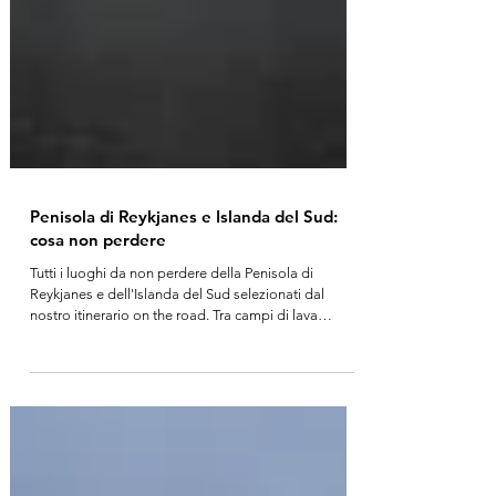
Penisola di Reykjanes e Islanda del Sud:
cosa non perdere
Tutti i luoghi da non perdere della Penisola di
Reykjanes e dell'Islanda del Sud selezionati dal
nostro itinerario on the road. Tra campi di lava
fumanti, ghiacciai, spiagge isolate e cascate
maestose che sembrano uscire da una saga nordica,
vi portiamo alla scoperta dell’anima selvaggia di
questo paese, con tante informazioni pratiche frutto