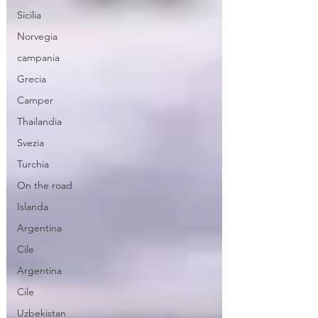
Sicilia
Norvegia
campania
Grecia
Camper
Thailandia
Svezia
Turchia
On the road
Islanda
Argentina
Cile
Argentina
Cile
Uzbekistan