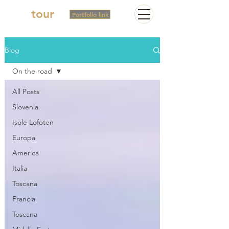
2in
tour
Portfolio link
Blog
On the road
All Posts
Slovenia
Isole Lofoten
Europa
America
Italia
Toscana
Francia
Toscana