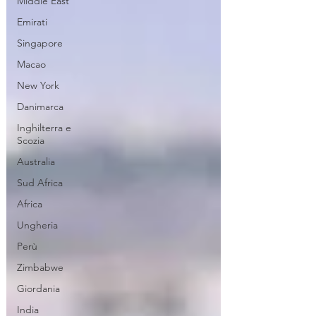
Middle East
Emirati
Singapore
Macao
New York
Danimarca
Inghilterra e
Scozia
Australia
Sud Africa
Africa
Ungheria
Perù
Zimbabwe
Giordania
India