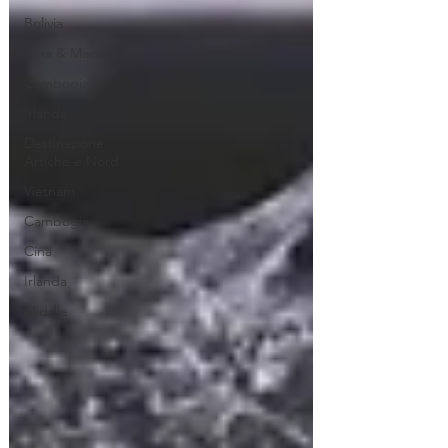
Bolivia
Cina & Macao
Cambogia
Irlanda
Destinazione
Artiche e Nord
Vietnam
Cambogia
Cina
Irlanda
Middle