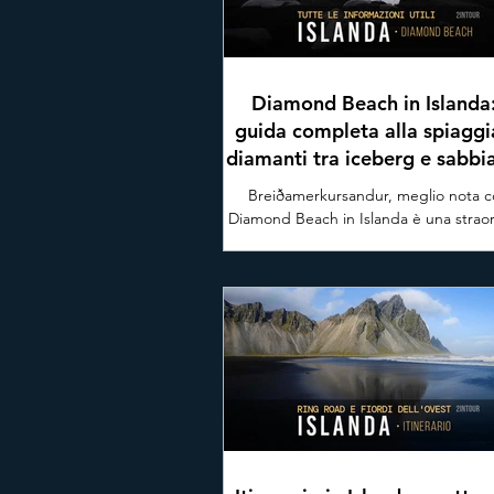
Diamond Beach in Islanda:
guida completa alla spiaggi
diamanti tra iceberg e sabbi
Breiðamerkursandur, meglio nota 
Diamond Beach in Islanda è una straor
spiaggia di sabbia nera, caratterizza
scintillanti blocchi di ghiaccio che
spiaggiano provenienti dalla vicina 
glaciale di Jökulsárlón. In questa brev
scoprirai cosa rende Diamond Beach
speciale, come raggiungerla, co
immortalare fotografie spettacolari e
merita assolutamente un posto nel
itinerario on the road