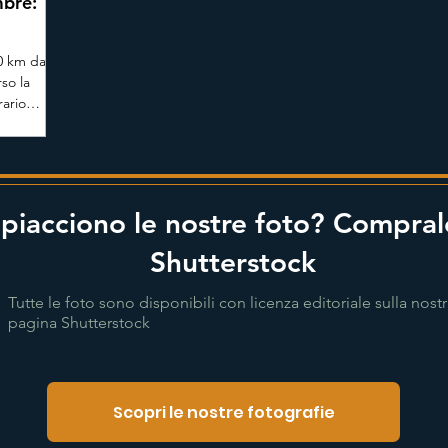
mbre:
i
00 km da
so la
rario
ad fino
stri
tra
aesaggi
onici e
 piacciono le nostre foto? Compral
i tour
Shutterstock
Tutte le foto sono disponibili con licenza editoriale sulla nost
pagina Shutterstock
Scopri le nostre fotografie