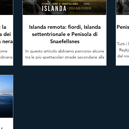
 la
Islanda remota: fiordi, Islanda
Penis
a dei
settentrionale e Penisola di
a nera
Snaefellsnes
Tutti 
Reykj
come
In questo articolo abbiamo percorso alcune
dal no
dinaria
tra le più spettacolari strade secondarie alla
lava
ta da
scoperta di luoghi remoti dell’Islanda
casc
 si
Settentrionale e dei fiordi dell'Est e
una s
laguna
dell'Ovest che potrebbero ispirarti. Scopri
dell
e guida
con noi i paesaggi spettacolari che la maggior
tante 
 così
parte dei tour organizzati non include
me
 perché
 tuo