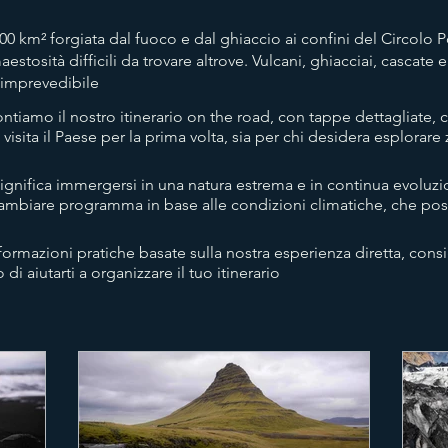
.000 km² forgiata dal fuoco e dal ghiaccio ai confini del Circolo P
stosità difficili da trovare altrove. Vulcani, ghiacciai, cascate
 imprevedibile
contiamo il nostro itinerario on the road, con tappe dettagliate, c
 visita il Paese per la prima volta, sia per chi desidera esplora
significa immergersi in una natura estrema e in continua evoluzi
a cambiare programma in base alle condizioni climatiche, che 
ormazioni pratiche basate sulla nostra esperienza diretta, consigl
 di aiutarti a organizzare il tuo itinerario