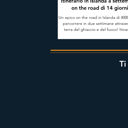
Itinerario in Islanda a sette
on the road di 14 giorn
Un epico on the road in Islanda di 40
percorrere in due settimane attraver
terra del ghiaccio e del fuoco! Itine
completo di 14 giorni lungo la Ring Ro
ai remoti fiordi occidentali, con i no
consigli di viaggio frutto della nos
esperienza diretta alla scoperta dei p
più suggestivi del paese, tra luoghi ic
Ti
gemme nascoste spesso tralasciate da
commerciali