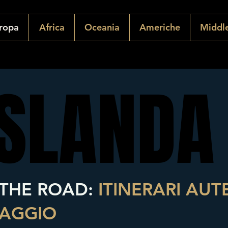
ropa
Africa
Oceania
Americhe
Middle
ISLANDA
ISLANDA
THE ROAD:
ITINERARI AUT
IAGGIO