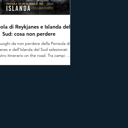
ola di Reykjanes e Islanda del
Sud: cosa non perdere
i luoghi da non perdere della Penisola di
anes e dell'Islanda del Sud selezionati
stro itinerario on the road. Tra campi di
 fumanti, ghiacciai, spiagge isolate e
ate maestose che sembrano uscire da
aga nordica, vi portiamo alla scoperta
’anima selvaggia di questo paese, con
informazioni pratiche frutto della nostra
esperienza