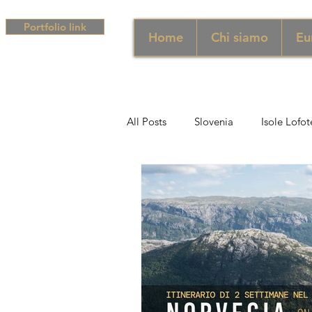
Portfolio link
Home
Chi siamo
Eu
All Posts
Slovenia
Isole Lofot
Middle East
Emirati
Si
Sud Africa
Africa
Unghe
campania
Grecia
Camp