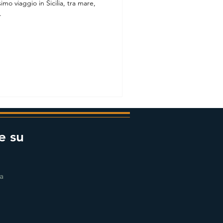
mo viaggio in Sicilia, tra mare,
.
e su
ra