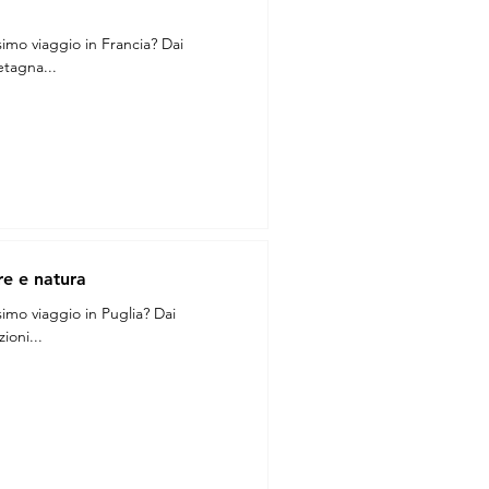
simo viaggio in Francia? Dai
etagna...
re e natura
simo viaggio in Puglia? Dai
ioni...