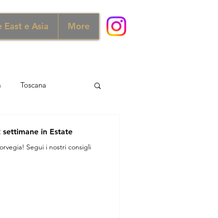
 East e Asia
More
a
Toscana
ra e Scozia
Australia
2 settimane in Estate
rvegia! Segui i nostri consigli
ia
Norvegia