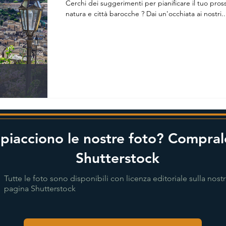
Cerchi dei suggerimenti per pianificare il tuo prossi
natura e città barocche ? Dai un'occhiata ai nostri..
 piacciono le nostre foto? Compral
Shutterstock
Tutte le foto sono disponibili con licenza editoriale sulla nost
pagina Shutterstock