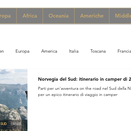
ropa
Africa
Oceania
Americhe
Middle
en
Europa
America
Italia
Toscana
Franci
ngapore
Macao
New York
Danimarca
Inghilter
Norvegia del Sud: itinerario in camper di 
Parti per un'avventura on the road nel Sud della No
per un epico itinerario di viaggio in camper
ria
Perù
Zimbabwe
Giordania
India
Sicil
er
Thailandia
Svezia