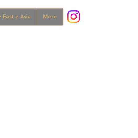
 East e Asia
More