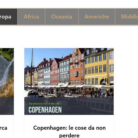
ropa
Africa
Oceania
Americhe
Middle
rca
Copenhagen: le cose da non
perdere