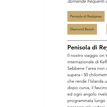
domande frequenti ch
Penisola di Reykjanes
Diamond Beach
Penisola di Re
Il nostro viaggio on 
internazionale di Kef
Sebbene l'area non c
supera i 50 chilomet
che rende l’Islanda 
dopo curva, il fascin
ed ogni angolo rivel
programmata lungo il 