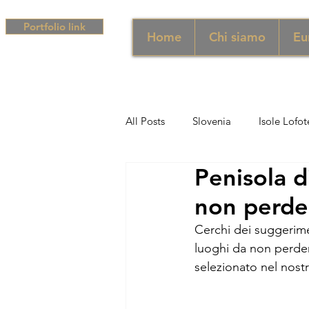
Portfolio link
Home
Chi siamo
Eu
All Posts
Slovenia
Isole Lofot
Penisola d
Middle East
Emirati
Si
non perde
Cerchi dei suggerimen
Sud Africa
Africa
Unghe
luoghi da non perder
selezionato nel nostr
campania
Grecia
Camp