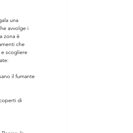
gala una 
che avvolge i 
ta zona è 
amenti che 
 e scogliere 
ate:
sano il fumante 
coperti di 