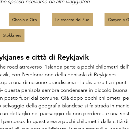
e spesso riceviamo da altri viaggiatori
Circolo d'Oro
Le cascate del Sud
Canyon e Gh
Stokksnes
ykjanes e città di Reykjavik
the road attraverso l'Islanda parte a pochi chilometri dal
lavik, con l'esplorazione della penisola di Reykjanes. 
opra una dimesione grandissima - la distanza tra i punti
ri- questa penisola sembra condensare in piccolo buona p
un posto fuori dal comune. Già dopo pochi chilometri per
o selvaggio della geografia islandese si fa strada in mani
a un dettaglio nel paesaggio da non perdere.. e una sos
percorso. In quest'area a pochi chilometri dalla città di 