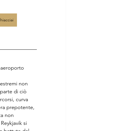
iacciai
l’aeroporto 
 estremi non 
arte di ciò 
corsi, curva 
era prepotente, 
ta non 
Reykjavik si 