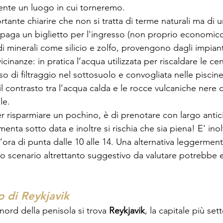
nte un luogo in cui torneremo. 
rtante chiarire che non si tratta di terme naturali ma di
i paga un biglietto per l'ingresso (non proprio economico
i minerali come silicio e zolfo, provengono dagli impian
icinanze: in pratica l’acqua utilizzata per riscaldare le cen
so di filtraggio nel sottosuolo e convogliata nelle pisci
il contrasto tra l’acqua calda e le rocce vulcaniche ner
le.
er risparmiare un pochino, è di prenotare con largo antici
enta sotto data e inoltre si rischia che sia piena! E' inol
 l’ora di punta dalle 10 alle 14. Una alternativa leggerment
 scenario altrettanto suggestivo da valutare potrebbe e
ro di Reykjavik
nord della penisola si trova 
Reykjavik
, la capitale più set