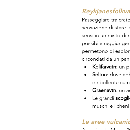
Reykjanesfolkva
Passeggiare tra crate
sensazione di stare l
sensi in un misto di 
possibile raggiunger
permetono di esplorar
circondati da un pan
Kelifarvatn
: un 
Seltun
: dove ab
e ribollente ca
Graenavtn
: un a
Le grandi 
scogli
muschi e licheni
Le aree vulcanic