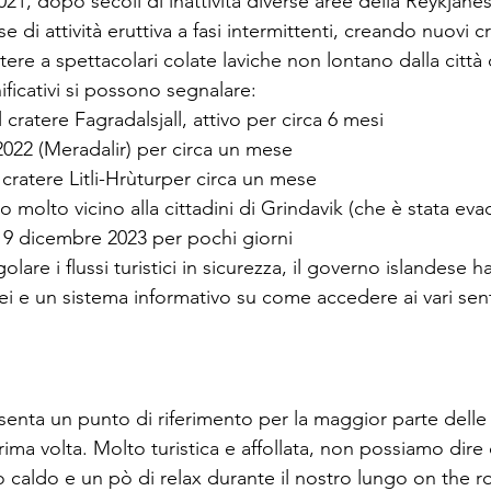
21, dopo secoli di inattività diverse aree della Reykjane
e di attività eruttiva a fasi intermittenti, creando nuovi cr
tere a spettacolari colate laviche non lontano dalla città 
nificativi si possono segnalare:
 cratere Fagradalsjall, attivo per circa 6 mesi
2022 (Meradalir) per circa un mese
l cratere Litli-Hrùturper circa un mese
molto vicino alla cittadini di Grindavik (che è stata evacu
19 dicembre 2023 per pochi giorni
are i flussi turistici in sicurezza, il governo islandese ha 
 e un sistema informativo su come accedere ai vari senti
senta un punto di riferimento per la maggior parte dell
prima volta. Molto turistica e affollata, non possiamo dire
caldo e un pò di relax durante il nostro lungo on the ro