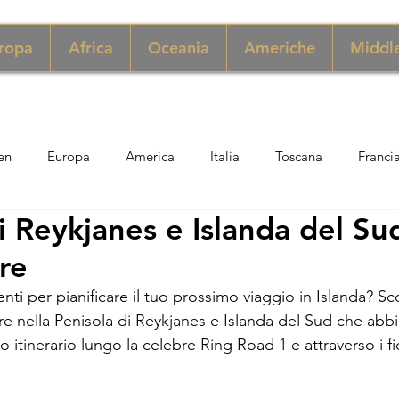
ropa
Africa
Oceania
Americhe
Middle
en
Europa
America
Italia
Toscana
Franci
i Reykjanes e Islanda del Su
ngapore
Macao
New York
Danimarca
Inghilter
re
ti per pianificare il tuo prossimo viaggio in Islanda? 
Sco
ria
Perù
Zimbabwe
Giordania
India
Sicil
e nella Penisola di Reykjanes e Islanda del Sud che abb
o itinerario lungo la celebre Ring Road 1 e attraverso i fi
er
Thailandia
Svezia