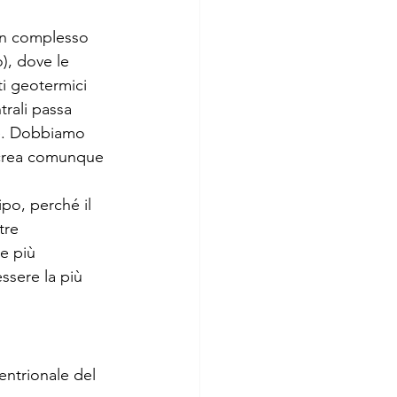
 un complesso 
), dove le 
ti geotermici 
trali passa 
ne. Dobbiamo 
e crea comunque 
po, perché il 
tre 
e più 
ssere la più 
tentrionale del 