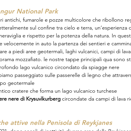
ngur National Park
ri antichi, fumarole e pozze multicolore che ribollono re
etteralmente sul confine tra cielo e terra, un’esperienza 
meraviglia e rispetto per la potenza della natura. In ques
e velocemente in auto la partenza dei sentieri e cammin
e a piedi aree geotermali, laghi vulcanici, campi di lava
orama mozzafiato. le nostre tappe principali qua sono st
profondo lago vulcanico circondato da spiagge nere
biamo passeggiato sulle passerelle di legno che attraver
mpo geotermale
ntico cratere che forma un lago vulcanico turchese
ere nere di Krysuvìkurberg
 circondate da campi di lava ri
 
he attive nella Penisola di Reykjanes