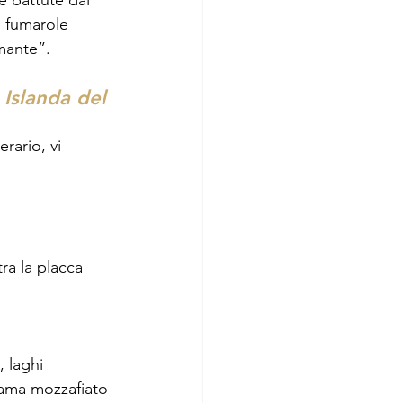
e battute dal 
e fumarole 
mante”. 
 Islanda del 
rario, vi 
ra la placca 
, laghi 
rama mozzafiato 