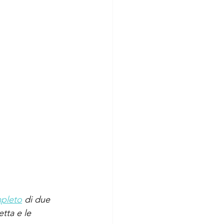
mpleto
 di due 
tta e le 