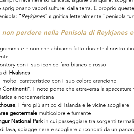
mpi di lava nera solidificata, lagune tranquille, scoglier
sprigionano vapori sulfurei dalla terra. E proprio quest
nisola: “
Reykjanes
” significa letteralmente “penisola fu
a non perdere nella Penisola di Reykjanes e
ogrammate e non che abbiamo fatto durante il nostro itine
nti:
ntory con il suo iconico 
faro 
bianco e rosso
a
 di 
Hvalsnes
, molto  caratteristico con il suo colore arancione
e Continenti
", il noto ponte che attraversa la spaccatura t
siatica e nordamericana
hthouse
, il faro più antico di Islanda e le vicine scogliere 
area geotermale
 multicolore e fumante
ngur National Park
 in cui passeggiare tra sorgenti termali
 di lava, spiagge nere e scogliere circondati da un pano