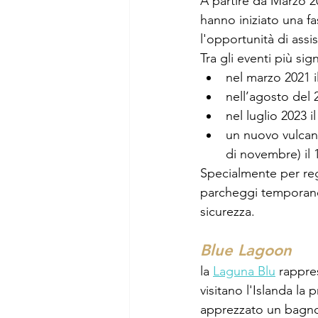
A partire da Marzo 20
hanno iniziato una fas
l'opportunità di assis
Tra gli eventi più sig
nel marzo 2021 il
nell’agosto del 
nel luglio 2023 i
un nuovo vulcano 
di novembre) il 
Specialmente per regol
parcheggi temporanei
sicurezza. 
Blue Lagoon
la 
Laguna Blu
 rappre
visitano l'Islanda la 
apprezzato un bagno 