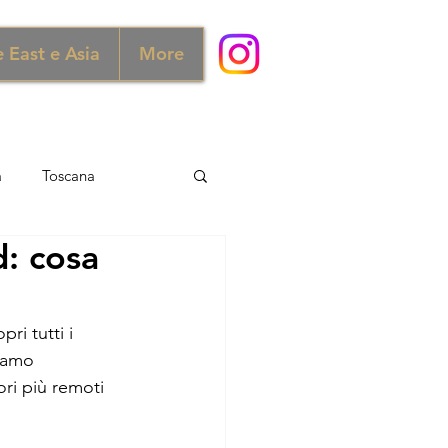
 East e Asia
More
a
Toscana
d: cosa
ra e Scozia
Australia
pri tutti i 
ia
Norvegia
iamo 
ori più remoti