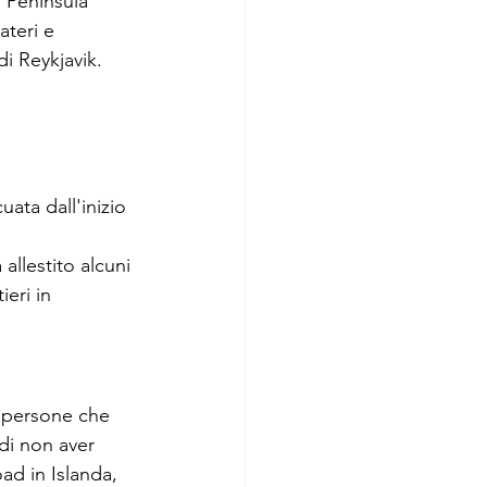
s Peninsula 
ateri e 
di Reykjavik. 
ata dall'inizio 
allestito alcuni 
eri in 
e persone che 
 di non aver 
ad in Islanda, 