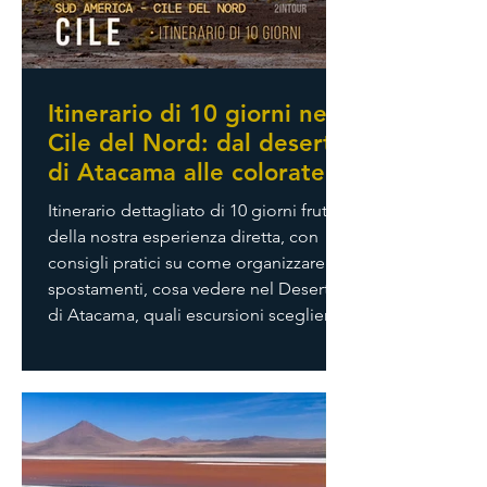
Itinerario di 10 giorni nel
Cile del Nord: dal deserto
di Atacama alle colorate
colline di Valparaíso
Itinerario dettagliato di 10 giorni frutto
della nostra esperienza diretta, con
consigli pratici su come organizzare gli
spostamenti, cosa vedere nel Deserto
di Atacama, quali escursioni scegliere
e come concludere il viaggio tra le
strade artistiche di Valparaíso e il
fascino marittimo di Viña del Mar