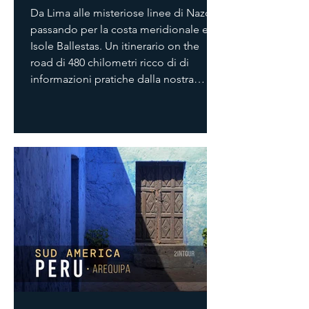
Da Lima alle misteriose linee di Nazca,
passando per la costa meridionale e le
Isole Ballestas. Un itinerario on the
road di 480 chilometri ricco di di
informazioni pratiche dalla nostra
esperienza diretta. Scopri le attrazioni
da non perdere a Lima, come
prenotare una escursione in barca per
avvistare la fauna marina a largo di
Paracas e il nostro parere sulle famose
linee di Nazca