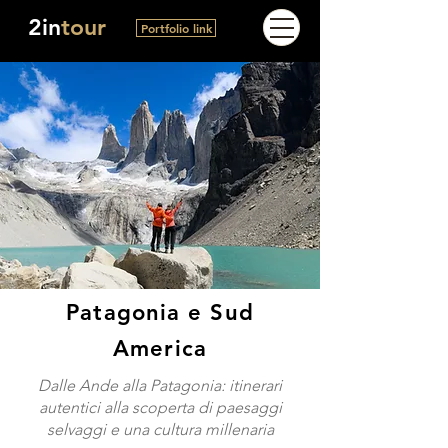
2in
tour
Portfolio link
Patagonia e Sud
America
Dalle Ande alla Patagonia: itinerari
autentici alla scoperta di paesaggi
selvaggi e una cultura millenaria