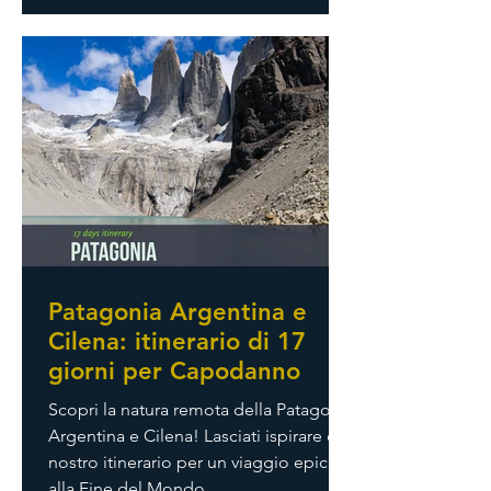
Arcobaleno), deserto (Huacahina),
costa (Isole Ballestas), il lago Titicaca e
le lagune, Rovine Inca (Machu Picchu) e
avrai anche la possibilità di ammirare
tantissimi animali (lama, alpaca,
condor, foche, pinguini, leoni marini)
Patagonia Argentina e
Cilena: itinerario di 17
giorni per Capodanno
Scopri la natura remota della Patagonia
Argentina e Cilena! Lasciati ispirare dal
nostro itinerario per un viaggio epico
alla Fine del Mondo