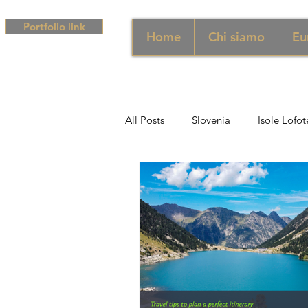
Portfolio link
Home
Chi siamo
Eu
All Posts
Slovenia
Isole Lofot
Middle East
Emirati
Si
Sud Africa
Africa
Unghe
campania
Grecia
Camp