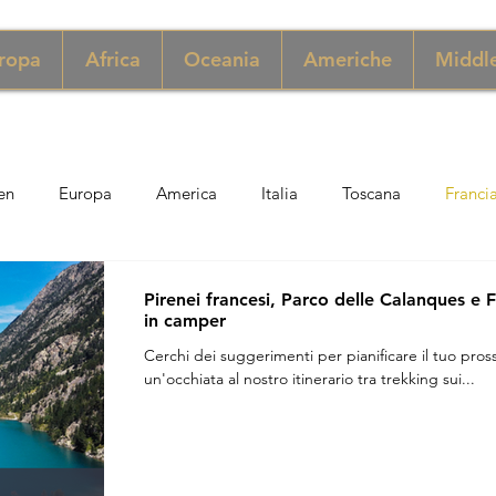
ropa
Africa
Oceania
Americhe
Middle
en
Europa
America
Italia
Toscana
Franci
ngapore
Macao
New York
Danimarca
Inghilter
Pirenei francesi, Parco delle Calanques e Fr
in camper
Cerchi dei suggerimenti per pianificare il tuo pros
ria
Perù
Zimbabwe
Giordania
India
Sicil
un'occhiata al nostro itinerario tra trekking sui...
er
Thailandia
Svezia