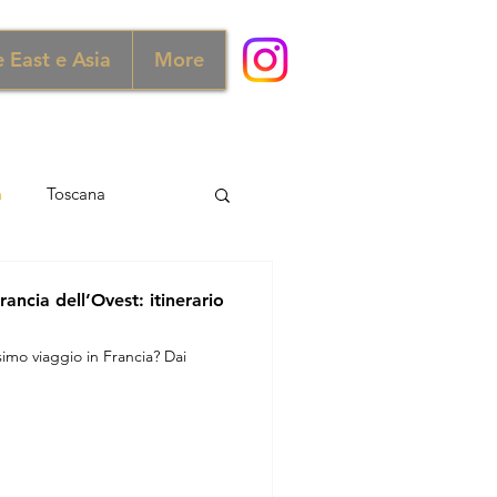
 East e Asia
More
a
Toscana
ra e Scozia
Australia
ancia dell’Ovest: itinerario
simo viaggio in Francia? Dai
ia
Norvegia