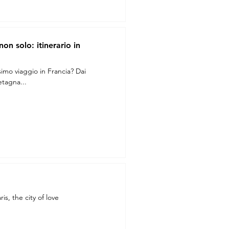
n solo: itinerario in
simo viaggio in Francia? Dai
etagna...
s, the city of love