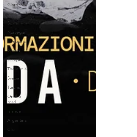
Giordania
India
Sicilia
Norvegia
campania
Grecia
Camper
Thailandia
Svezia
Turchia
On the
road
Islanda
Argentina
Cile