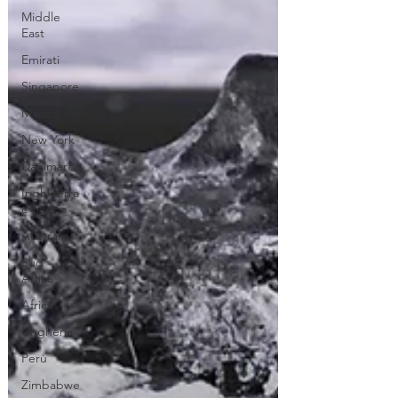
Middle
East
Emirati
Singapore
Macao
New York
Danimarca
Inghilterra
e Scozia
Australia
Sud
Africa
Africa
Ungheria
Perù
Zimbabwe