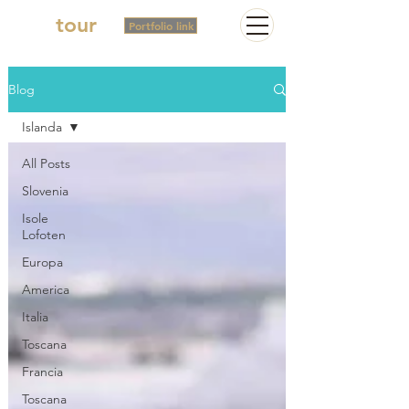
2in
tour
Portfolio link
Blog
Islanda
All Posts
Slovenia
Isole
Lofoten
Europa
America
Italia
Toscana
Francia
Toscana