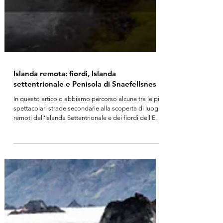
Islanda remota: fiordi, Islanda
settentrionale e Penisola di Snaefellsnes
In questo articolo abbiamo percorso alcune tra le più
spettacolari strade secondarie alla scoperta di luoghi
remoti dell’Islanda Settentrionale e dei fiordi dell'Est
e dell'Ovest che potrebbero ispirarti. Scopri con noi i
paesaggi spettacolari che la maggior parte dei tour
organizzati non include