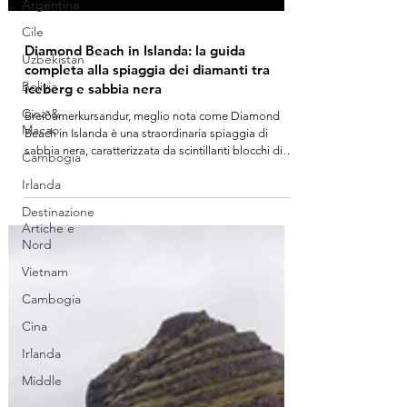
Argentina
Cile
Uzbekistan
Bolivia
Diamond Beach in Islanda: la guida
completa alla spiaggia dei diamanti tra
Cina &
iceberg e sabbia nera
Macao
Breiðamerkursandur, meglio nota come Diamond
Cambogia
Beach in Islanda è una straordinaria spiaggia di
Irlanda
sabbia nera, caratterizzata da scintillanti blocchi di
ghiaccio che si spiaggiano provenienti dalla vicina
Destinazione
laguna glaciale di Jökulsárlón. In questa breve guida
Artiche e
scoprirai cosa rende Diamond Beach così speciale,
Nord
come raggiungerla, come immortalare fotografie
Vietnam
spettacolari e perché merita assolutamente un posto
nel tuo itinerario on the road
Cambogia
Cina
Irlanda
Middle