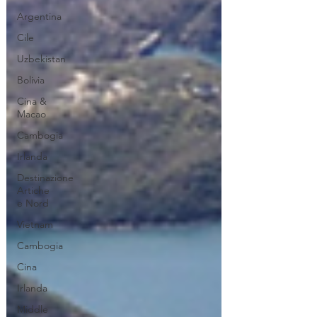
Argentina
Cile
Uzbekistan
Bolivia
Cina &
Macao
Cambogia
Irlanda
Destinazione
Artiche
e Nord
Vietnam
Cambogia
Cina
Irlanda
Middle