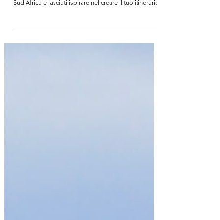
sorge il Sole
Scopri i posti imperdibili nell'area de Mpumalanga in
Sud Africa e lasciati ispirare nel creare il tuo itinerario!