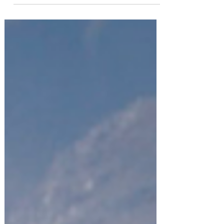
Cerchi consigli veloci per pianificare il tuo prossimo
viaggio in Sudafrica, nella zona di Città del Capo?
Scopri le 10 cose imperdibili !