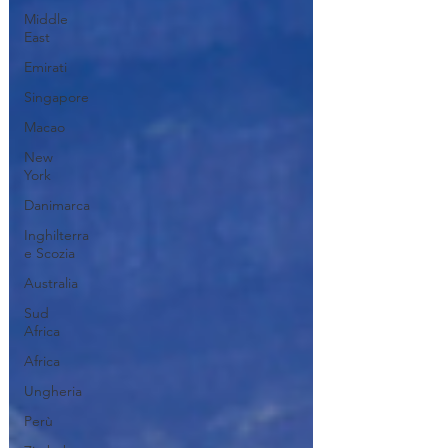
Middle
East
Emirati
Singapore
Macao
New
York
Danimarca
Inghilterra
e Scozia
Australia
Sud
Africa
Africa
Ungheria
Perù