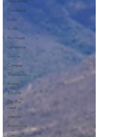
Zimbabwe
Giordania
India
Sicilia
Norvegia
campania
Grecia
Camper
Thailandia
Svezia
Turchia
On the
road
Islanda
Argentina
Cile