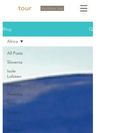
2in
tour
Portfolio link
Blog
Africa
All Posts
Slovenia
Isole
Lofoten
Europa
America
Italia
Toscana
Francia
Toscana