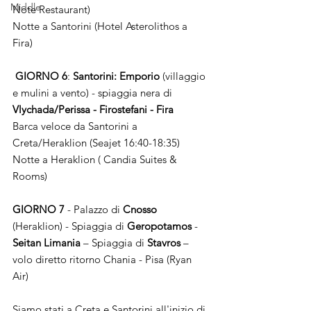
Middle
Note Restaurant)
Notte a Santorini (Hotel Asterolithos a 
Fira)
 GIORNO 6
: 
Santorini: Emporio
 (villaggio 
e mulini a vento) - spiaggia nera di 
Vlychada/Perissa - Firostefani - Fira
Barca veloce da Santorini a 
Creta/Heraklion (Seajet 16:40-18:35)
Notte a Heraklion ( Candia Suites & 
Rooms)
GIORNO 7
 - Palazzo di 
Cnosso
(Heraklion) - Spiaggia di 
Geropotamos
 - 
Seitan Limania
 – Spiaggia di 
Stavros
 – 
volo diretto ritorno Chania - Pisa (Ryan 
Air)
Siamo stati a Creta e Santorini all'inizio di 