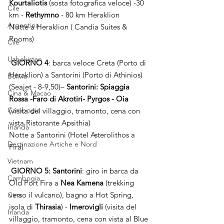
Kourtaliotis
 (sosta fotografica veloce) -30 
Cile
km - 
Rethymno
 - 80 km Heraklion
Argentina
Notte a Heraklion ( Candia Suites & 
Rooms)
Cile
Uzbekistan
GIORNO 4
: barca veloce Creta (Porto di 
Heraklion) a Santorini (Porto di Athinios) 
Bolivia
(Seajet - 8-9,50)– 
Santorini: Spiaggia 
Cina & Macao
Rossa -Faro di Akrotiri- Pyrgos - Oia
Cambogia
(visita del villaggio, tramonto, cena con 
vista Ristorante Apsithia)
Irlanda
Notte a Santorini (Hotel Asterolithos a 
Destinazione Artiche e Nord
Fira)
Vietnam
GIORNO 5: Santorini
: giro in barca da 
Cambogia
Old Port Fira a 
Nea Kamena
 (trekking 
verso il vulcano), bagno a Hot Spring, 
Cina
isola di 
Thirasia
) - 
Imerovigli
 (visita del 
Irlanda
villaggio, tramonto, cena con vista al Blue 