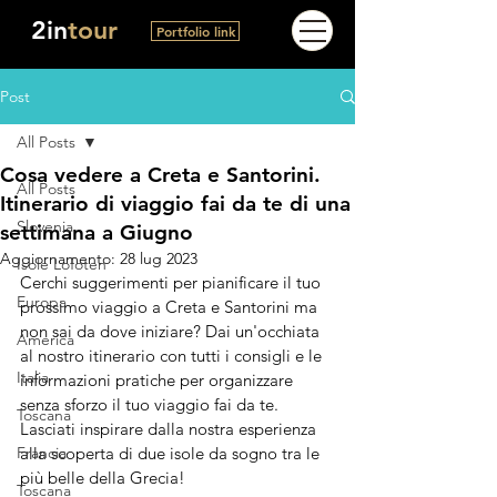
2in
tour
Portfolio link
Post
All Posts
Cosa vedere a Creta e Santorini.
All Posts
Itinerario di viaggio fai da te di una
Slovenia
settimana a Giugno
Aggiornamento:
28 lug 2023
Isole Lofoten
Cerchi suggerimenti per pianificare il tuo 
Europa
prossimo viaggio a Creta e Santorini ma 
non sai da dove iniziare? Dai un'occhiata 
America
al nostro itinerario con tutti i consigli e le 
Italia
informazioni pratiche per organizzare 
senza sforzo il tuo viaggio fai da te. 
Toscana
Lasciati inspirare dalla nostra esperienza 
Francia
alla scoperta di due isole da sogno tra le 
più belle della Grecia!
Toscana