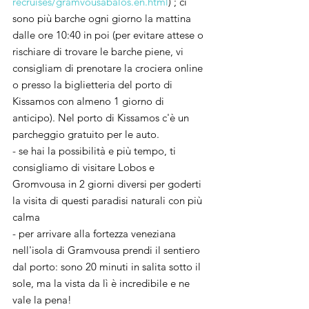
recruises/gramvousabalos.en.html
) ; ci 
sono più barche ogni giorno la mattina 
dalle ore 10:40 in poi (per evitare attese o 
rischiare di trovare le barche piene, vi 
consigliam di prenotare la crociera online 
o presso la biglietteria del porto di 
Kissamos con almeno 1 giorno di 
anticipo). Nel porto di Kissamos c'è un 
parcheggio gratuito per le auto.
- se hai la possibilità e più tempo, ti 
consigliamo di visitare Lobos e 
Gromvousa in 2 giorni diversi per goderti 
la visita di questi paradisi naturali con più 
calma
- per arrivare alla fortezza veneziana 
nell'isola di Gramvousa prendi il sentiero 
dal porto: sono 20 minuti in salita sotto il 
sole, ma la vista da lì è incredibile e ne 
vale la pena!