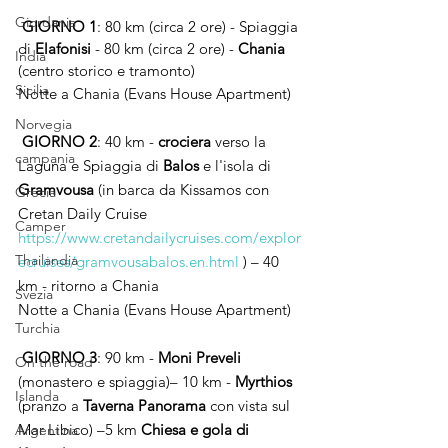
Giordania
GIORNO 1
: 80 km (circa 2 ore) - Spiaggia 
di 
Elafonisi 
- 80 km (circa 2 ore) - 
Chania 
India
(centro storico e tramonto)
Sicilia
Notte a Chania (Evans House Apartment)
Norvegia
 GIORNO 2
: 40 km - 
crociera
 verso la 
campania
Laguna e Spiaggia di 
Balos
 e l'isola di 
Gramvousa
 (in barca da Kissamos con 
Grecia
Cretan Daily Cruise 
Camper
https://www.cretandailycruises.com/explor
Thailandia
ecruises/gramvousabalos.en.html
 ) – 40 
km - ritorno a Chania
Svezia
Notte a Chania (Evans House Apartment)
Turchia
GIORNO 3
: 90 km - 
Moni Preveli
On the road
(monastero e spiaggia)– 10 km - 
Myrthios
Islanda
(pranzo a 
Taverna Panorama
 con vista sul 
Mar Libico) –5 km 
Chiesa e gola di 
Argentina