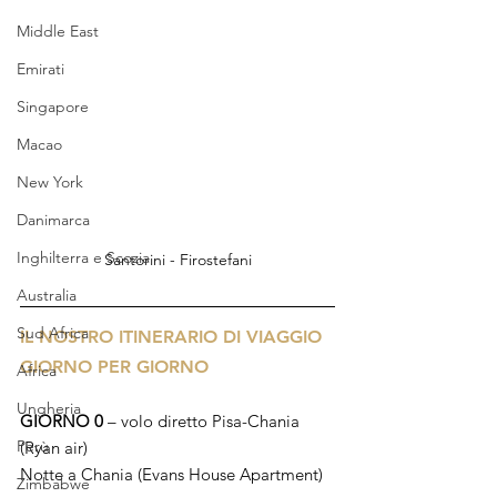
Middle East
Emirati
Singapore
Macao
New York
Danimarca
Inghilterra e Scozia
Santorini - Firostefani
Australia
Sud Africa
IL NOSTRO ITINERARIO DI VIAGGIO 
GIORNO PER GIORNO
Africa
Ungheria
GIORNO 0
 – volo diretto Pisa-Chania 
Perù
(Ryan air)
Notte a Chania (Evans House Apartment)
Zimbabwe