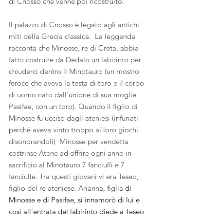
di Cnosso che venne poi ricostruito.
Il palazzo di Cnosso è legato agli antichi 
miti della Grecia classica.  
La 
leggenda 
racconta che Minosse, re di Creta, abbia 
fatto costruire da Dedalo un labirinto per 
chiuderci dentro il Minotauro (un mostro 
feroce che aveva la testa di toro e il corpo 
di uomo nato dall'unione di sua moglie 
Pasifae, con un toro). Quando il figlio di 
Minosse fu ucciso dagli ateniesi (infuriati 
perché aveva vinto troppo ai loro giochi 
disonorandoli)  Minosse per vendetta 
costrinse Atene ad offrire ogni anno in 
sacrificio al Minotauro 7 fanciulli e 7 
fanciulle. Tra questi giovani vi era Teseo, 
figlio del re ateniese. Arianna, figlia
 di 
Minosse e di Pasifae, si innamorò di lui e 
così all’entrata del labirinto diede a Teseo 