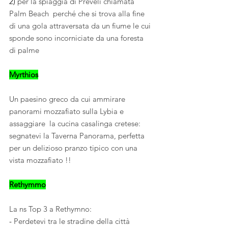
2) 
per la spiaggia di Preveli chiamata 
Palm Beach  perché che si trova alla fine 
di una gola attraversata da un fiume le cui 
sponde sono incorniciate da una foresta 
di palme 
Myrthios
Un paesino greco da cui ammirare 
panorami mozzafiato sulla Lybia e 
assaggiare  la cucina casalinga cretese: 
segnatevi la Taverna Panorama, perfetta 
per un delizioso pranzo tipico con una 
vista mozzafiato !!
Rethymmo
La ns Top 3 a Rethymno:
- 
Perdetevi tra le stradine della città 