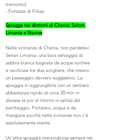
tramonto)
- 
Fortezza di Firkas
Spiagge nei dintorni di Chania: Seitan 
Limania e Stavros
Nelle vicinanze di Chania, non perdetevi 
Seitan Limania, una baia selvaggia di 
sabbia bianca bagnata da acque turchesi 
e racchiusa tra due scogliere, che creano 
un paesaggio davvero suggestivo. La 
spiaggia è raggiungibile con un sentiero 
abbastanza ripido di circa 20 min in 
discesa (e poi al ritorno in salita) dal 
parcheggio. Portatevi, acqua e da 
mangiare poiché nelle vicinanze non c’è 
assolutamente niente.
Un’altra spiaggia meravigliosa sempre nei 