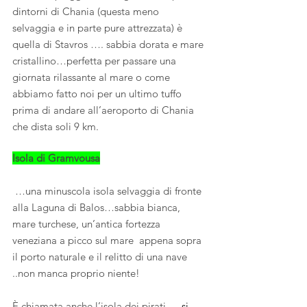
dintorni di Chania (questa meno 
selvaggia e in parte pure attrezzata) è 
quella di Stavros …. sabbia dorata e mare 
cristallino…perfetta per passare una 
giornata rilassante al mare o come 
abbiamo fatto noi per un ultimo tuffo 
prima di andare all’aeroporto di Chania 
che dista soli 9 km.
Isola di Gramvousa
…una minuscola isola selvaggia di fronte 
alla Laguna di Balos…sabbia bianca, 
mare turchese, un’antica fortezza 
veneziana a picco sul mare  appena sopra 
il porto naturale e il relitto di una nave 
..non manca proprio niente!
È chiamata anche l’isola dei pirati 
… si 