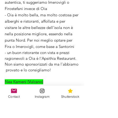
autentica, ti suggeriamo Imerovigli o 
Firostefani invece di Oia
- Oia è molto bella, ma molto costosa per 
alberghi e ristoranti, affollata e per 
visitare le altre bellezze dell'isola non è 
nella posizione migliore, essendo nella 
punta Nord. Per noi meglio optare per 
Fira o Imerovigli, come base a Santorini
- un buon ristorante con vista e prezzi 
ragionevoli a Oia è l'Apsithia Restaurant. 
Non siamo sponsorizzati da ma l'abbiamo 
 provato e lo consigliamo!
Nea Kameni (Vulcano)
Il modo migliore per visitare le isole nella 
Contact
Instagram
Shutterstock
caldera è partecipare a un giro in barca 
con relative soste. 