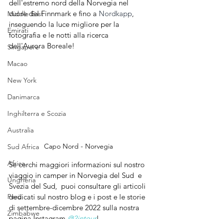
dell'estremo nord della Norvegia nel 
cuore del Finnmark e fino a 
Nordkapp
, 
Middle East
inseguendo la luce migliore per la 
Emirati
fotografia e le notti alla ricerca 
dell'Aurora Boreale!
Singapore
Macao
New York
Danimarca
Inghilterra e Scozia
Australia
Capo Nord - Norvegia
Sud Africa
Africa
Se cerchi maggiori informazioni sul nostro 
viaggio in camper in Norvegia del Sud  e 
Ungheria
Svezia del Sud,  puoi consultare gli articoli 
Perù
dedicati sul nostro blog e i post e le storie 
di settembre-dicembre 2022 sulla nostra 
Zimbabwe
pagina Instagram 
@2intour
!