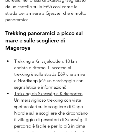
boreale) nei pressi di Skarsvåg (segnalato 
da un cartello sulla E69) così come la 
strada per arrivare a Gjesvær che è molto 
panoramica. 
Trekking panoramici a picco sul 
mare e sulle scogliere di 
Magerøya 
Trekking a Knivsjelodden
: 18 km 
andata e ritorno. L'accesso al 
trekking è sulla strada E69 che arriva 
a Nordkapp (c'è un parcheggio con 
segnaletica e informazioni)
Trekking da Skarsvåg a Kirkeporten
. 
Un meraviglioso trekking con viste 
spettacolari sulle scogliere di Capo 
Nord e sulle scogliere che circondano 
il villaggio di pescatori di Skarsvåg. Il 
percorso è facile e per lo più in cima 