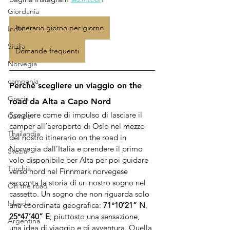
Giordania
Itinerario giorno per giorno
India
Sicilia
Domande frequenti
Norvegia
campania
Perché scegliere un viaggio on the 
Grecia
road da Alta a Capo Nord
Scegliere come di impulso di lasciare il 
Camper
camper all’aeroporto di Oslo nel mezzo 
Thailandia
del nostro itinerario on the road in 
Norvegia dall’Italia e prendere il primo 
Svezia
volo disponibile per Alta per poi guidare 
Turchia
verso nord nel Finnmark norvegese 
racconta la storia di un nostro sogno nel 
On the road
cassetto. Un sogno che non riguarda solo 
Islanda
una coordinata geografica: 
71°10’21” N
, 
25°47’40” E
; piuttosto una sensazione, 
Argentina
una idea di viaggio e di avventura. Quella 