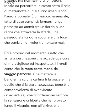
distanze ma ricchissimo di emozioni, 
Middle
ideale da percorrere in estate sotto il sole 
di mezzanotte o in autunno inseguendo 
l’aurora boreale. È un viaggio essenziale, 
fatto di cose semplici: fermarsi lungo il 
percorso ad ammirare un fiordo o una 
renna che attraversa la strada, una 
passeggiata lungo le scogliere una luce 
che sembra non voler tramontare mai.
Ed è proprio nel momento esatto che  
arrivi a destinazione che accade qualcosa 
di meraviglioso ed inaspettato. Ti rendi 
conto che 
la meta conta meno del 
viaggio percorso
. Che mettere la 
bandierina su una cartina ti fa piacere, ma 
quello che ti fa stare 
veramente
 bene è la 
consapevolezza di aver vissuto 
un’avventura,  che ricorderai per sempre 
la sensazione di libertà che hai provato 
lungo il viaggio, non all’arrivo, e la 