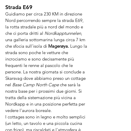
Strada E69
Guidiamo per circa 230 KM in direzione 
Nord percorrendo sempre la strada E69, 
la rotta stradale più a nord del mondo e 
che ci porta dritti al 
Nordkapptunnelen
, 
una galleria sottomarina lunga circa 7 km 
che sfocia sull'isola di 
Magerøya. 
Lungo la 
strada sono poche le vetture che 
incrociamo e sono decisamente più 
frequenti le renne al pascolo che le 
persone. La nostra giornata si conclude a 
Skarsvag dove abbiamo preso un cottage 
nel 
Base Camp North Cape 
che sarà la 
nostra base per i prossimi due giorni. Si 
tratta della sistemazione più vicina a 
Nordkapp e in una posizione perfetta per 
vedere l'aurora boreale. 
I cottages sono in legno e molto semplici 
(un letto, un tavolo e una piccola cucina 
con frigo), ma riscaldati e l'atmosfera è 