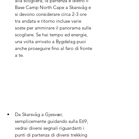
alla scogliera; la partenza è dietro il 
Base Camp North Cape a Skarsvåg e 
si devono considerare circa 2-3 ore 
tra andata e ritorno incluse varie 
soste per ammirare il panorama sulle 
scogliere. Se hai tempo ed energie, 
una volta arrivato a Bygdelag puoi 
anche proseguire fino al faro di fronte 
a te.
Da Skarsvåg a Gjesvær, 
semplicemente guidando sulla E69, 
vedrai diversi segnali riguardanti i 
punti di partenza di diversi trekking