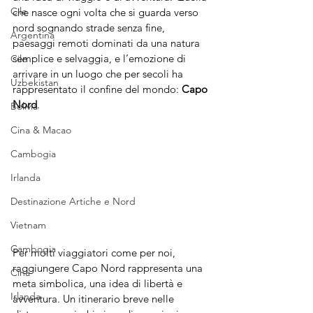
Cile
che nasce ogni volta che si guarda verso 
nord sognando strade senza fine, 
Argentina
paesaggi remoti dominati da una natura 
semplice e selvaggia, e l’emozione di 
Cile
arrivare in un luogo che per secoli ha 
Uzbekistan
rappresentato il confine del mondo: 
Capo 
Nord
. 
Bolivia
Cina & Macao
Cambogia
Irlanda
Destinazione Artiche e Nord
Vietnam
Cambogia
Per molti viaggiatori come per noi, 
raggiungere Capo Nord rappresenta una 
Cina
meta simbolica, una idea di libertà e 
Irlanda
avventura. Un itinerario breve nelle 