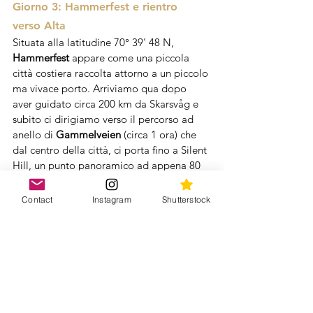
Giorno 3: Hammerfest e rientro 
verso Alta
Situata alla latitudine 70° 39' 48 N, 
Hammerfest 
appare come una piccola 
città costiera raccolta attorno a un piccolo 
ma vivace porto. Arriviamo qua dopo 
aver guidato circa 200 km da Skarsvåg e 
subito ci dirigiamo verso il percorso ad 
anello di 
Gammelveien 
(circa 1 ora) che 
dal centro della città, ci porta fino a Silent 
Hill, un punto panoramico ad appena 80 
metri di altezza sulla città dove si può 
ammirare una bella vista sulla città e 
Contact
Instagram
Shutterstock
sull'arcipelago.
Ci fermiamo giusto il tempo di fare 
qualche foto e ripartiamo alla volta di 
Alta, percorrendo indietro lo stesso 
percorso dell'andata per circa 140 km.
Decidiamo di passare la notte all'Alta 
River Camping, che offre una posizione 