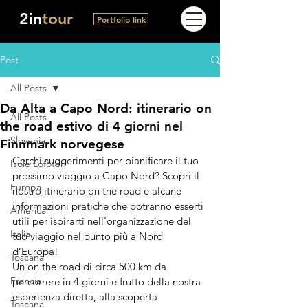
2in
tour
Portfolio link
Post
All Posts
Da Alta a Capo Nord: itinerario on
All Posts
the road estivo di 4 giorni nel
Slovenia
Finnmark norvegese
Cerchi suggerimenti per pianificare il tuo 
Isole Lofoten
prossimo viaggio a Capo Nord? Scopri il 
Europa
nostro itinerario on the road e alcune 
informazioni pratiche che potranno esserti 
America
utili per ispirarti nell'organizzazione del 
Italia
tuo viaggio nel punto più a Nord 
d’Europa!
Toscana
Un on the road di circa 500 km da 
Francia
percorrere in 4 giorni e 
frutto della nostra 
esperienza diretta, alla scoperta 
Toscana