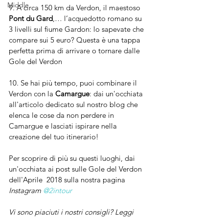
Middle
9. A circa 150 km da Verdon, il maestoso 
Pont du Gard
,… l’acquedotto romano su 
3 livelli sul fiume Gardon: lo sapevate che 
compare sui 5 euro? Questa è una tappa 
perfetta prima di arrivare o tornare dalle 
Gole del Verdon
10. Se hai più tempo, puoi combinare il 
Verdon con la 
Camargue
: dai un'occhiata 
all'articolo dedicato sul nostro blog che 
elenca le cose da non perdere in 
Camargue e lasciati ispirare nella 
creazione del tuo itinerario!
Per scoprire di più su questi luoghi, dai 
un'occhiata ai post sulle Gole del Verdon 
dell'Aprile  2018 sulla nostra pagina 
Instagram 
@2intour
Vi sono piaciuti i nostri consigli? Leggi 