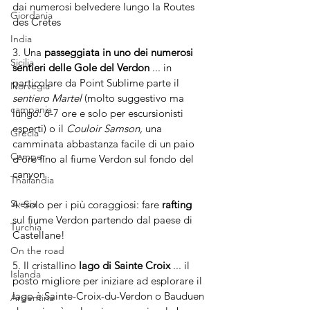
dai numerosi belvedere lungo la Routes 
Giordania
des Crétes
India
3. Una 
passeggiata in uno dei numerosi 
Sicilia
sentieri delle Gole del Verdon
 ... in 
particolare da Point Sublime parte il 
Norvegia
sentiero Martel
 (molto suggestivo ma 
campania
lungo: 6-7 ore e solo per escursionisti 
esperti) o il 
Couloir Samson,
 una 
Grecia
camminata abbastanza facile di un paio 
Camper
d'ore fino al fiume Verdon sul fondo del 
canyon
Thailandia
Svezia
4. Solo per i più coraggiosi: fare 
rafting
sul fiume Verdon partendo dal paese di 
Turchia
Castellane!
On the road
5. Il cristallino 
lago di Sainte Croix
 ... il 
Islanda
posto migliore per iniziare ad esplorare il 
lago è Sainte-Croix-du-Verdon o Bauduen 
Argentina