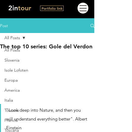
2in
tour
Portfolio link
Post
All Posts
The top 10 series: Gole del Verdon
All Posts
Slovenia
Isole Lofoten
Europa
America
Italia
"Look deep into Nature, and then you 
Toscana
will understand everything better". Albert 
Francia
Einstein
Toscana