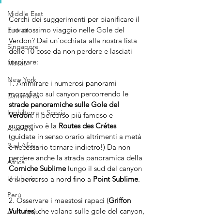
Middle East
Cerchi dei suggerimenti per pianificare il 
tuo prossimo viaggio nelle Gole del 
Emirati
Verdon? Dai un'occhiata alla nostra lista 
Singapore
delle 10 cose da non perdere e lasciati 
inspirare:
Macao
New York
1. Ammirare i numerosi panorami 
mozzafiato sul canyon percorrendo le 
Danimarca
strade panoramiche sulle Gole del 
Inghilterra e Scozia
Verdon
: il percorso più famoso e 
suggestivo è la 
Routes des Crétes
Australia
(guidate in senso orario altrimenti a metà 
Sud Africa
è necessario tornare indietro!) Da non 
perdere anche la strada panoramica della 
Africa
Corniche Sublime
 lungo il sud del canyon 
Ungheria
e il percorso a nord fino a 
Point Sublime
.
Perù
2. Osservare i maestosi rapaci (
Griffon 
Vultures
) che volano sulle gole del canyon, 
Zimbabwe