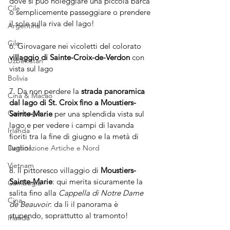
dove si può noleggiare una piccola barca 
Cile
o semplicemente passeggiare o prendere 
il sole sulla riva del lago!
Argentina
Cile
6. Girovagare nei vicoletti del colorato 
villaggio di Sainte-Croix-de-Verdon
 con 
Uzbekistan
vista sul lago
Bolivia
7. Da non perdere la 
strada panoramica 
Cina & Macao
dal lago di St. Croix fino a Moustiers-
Cambogia
Sainte-Marie
 per una splendida vista sul 
lago e per vedere i campi di lavanda 
Irlanda
fioriti tra la fine di giugno e la metà di 
luglio!
Destinazione Artiche e Nord
Vietnam
8. Il pittoresco villaggio di 
Moustiers-
Sainte-Marie
: qui merita sicuramente la 
Cambogia
salita fino alla 
Cappella di Notre Dame 
Cina
de Beauvoir
: da lì il panorama è 
stupendo, soprattutto al tramonto!
Irlanda