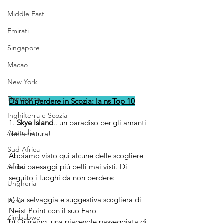
Middle East
Emirati
Singapore
Macao
New York
Danimarca
Da non perdere in Scozia: la ns Top 10
Inghilterra e Scozia
1. 
Skye Island
.. un paradiso per gli amanti 
Australia
della natura!
Sud Africa
Abbiamo visto qui alcune delle scogliere 
Africa
e dei paesaggi più belli mai visti. Di 
seguito i luoghi da non perdere:
Ungheria
a) La selvaggia e suggestiva scogliera di 
Perù
Neist Point con il suo Faro
Zimbabwe
b) Quiraing, una piacevole passeggiata di 