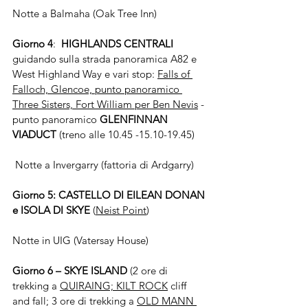
Notte a Balmaha (Oak Tree Inn)
Giorno 4
:  
HIGHLANDS CENTRALI
guidando sulla strada panoramica A82 e 
West Highland Way e vari stop: 
Falls of 
Falloch, Glencoe, punto panoramico 
Three Sisters, Fort William per Ben Nevis
 - 
punto panoramico 
GLENFINNAN 
VIADUCT
 (treno alle 10.45 -15.10-19.45)
 Notte a Invergarry (fattoria di Ardgarry)
Giorno 5: CASTELLO DI EILEAN DONAN 
e ISOLA DI SKYE
 (
Neist Point
)
Notte in UIG (Vatersay House)
Giorno 6 – SKYE ISLAND
 (2 ore di 
trekking a 
QUIRAING; KILT ROCK
 cliff 
and fall; 3 ore di trekking a 
OLD MANN 