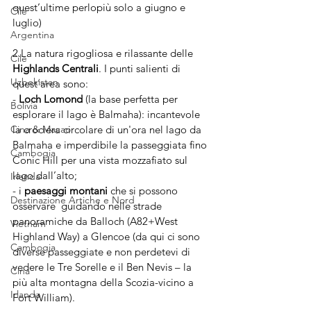
quest’ultime perlopiù solo a giugno e 
Cile
luglio)
Argentina
2.La natura rigogliosa e rilassante delle 
Cile
Highlands Centrali
. I punti salienti di 
Uzbekistan
quest'area sono:
- 
Loch Lomond
 (la base perfetta per 
Bolivia
esplorare il lago è Balmaha): incantevole 
Cina & Macao
la crociera circolare di un'ora nel lago da 
Balmaha e imperdibile la passeggiata fino 
Cambogia
Conic Hill per una vista mozzafiato sul 
lago dall’alto;
Irlanda
- i 
paesaggi montani
 che si possono 
Destinazione Artiche e Nord
osservare  guidando nelle strade 
panoramiche da Balloch (A82+West 
Vietnam
Highland Way) a Glencoe (da qui ci sono 
Cambogia
diverse passeggiate e non perdetevi di 
vedere le Tre Sorelle e il Ben Nevis – la 
Cina
più alta montagna della Scozia-vicino a 
Irlanda
Fort William).