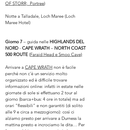
OF STORR;  Portree
)
Notte a Talladale, Loch Maree (Loch 
Maree Hotel)
Giorno 7 
– guida nelle 
HIGHLANDS DEL 
NORD
 - 
CAPE WRATH
 – 
NORTH COAST 
500 ROUTE
 (
Faraid Head e Smoo Cave)
Arrivare a 
CAPE WRATH
 non è facile 
perché non c'è un servizio molto 
organizzato ed è difficile trovare 
informazioni online: infatti in estate nelle 
giornate di sole si effettuano 2 tour al 
giorno (barca+bus: 4 ore in totale) ma ad 
orari “flessibili” e non garantiti (di solito 
alle 9 e circa a mezzogiorno): così ci 
alziamo presto per arrivare a Durness la 
mattina presto e incrociamo le dita… Per 