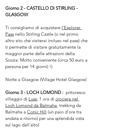
Giorno 2 - CASTELLO DI STIRLING - 
GLASGOW
Ti consigliamo di acquistare 
l'Explorer 
Pass
 nello Stirling Castle (o nel primo 
altro sito che visiterai incluso nel pass) che 
ti permette di visitare gratuitamente la 
maggior parte delle attrazioni della 
Scozia: Molto conveniente (circa 50 euro a 
persona per 14 giorni) !)
Notte a Glasgow (Village Hotel Glasgow)
Giorno 3 - LOCH LOMOND : 
 pittoresco 
villaggio di 
Luss
; 1 ora di 
crociera nel 
Loch Lomond da Balmaha
; trekking da 
Balmaha a 
Conic Hill
 (un paio d'ore tra 
andata e ritorno) per una splendida vista 
sul lago dall’alto)