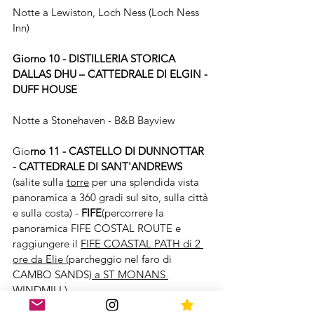
Notte a Lewiston, Loch Ness (Loch Ness 
Inn)
Giorno 10 - DISTILLERIA STORICA 
DALLAS DHU – CATTEDRALE DI ELGIN - 
DUFF HOUSE
Notte a Stonehaven - B&B Bayview
Gio
rno 11 - CASTELLO DI DUNNOTTAR 
- CATTEDRALE DI SANT'ANDREWS 
(salite sulla 
torre
 per una splendida vista 
panoramica a 360 gradi sul sito, sulla città 
e sulla costa) - 
FIFE
(percorrere la 
panoramica FIFE COSTAL ROUTE e 
raggiungere il 
FIFE COASTAL PATH di 2 
ore da Elie (
parcheggio nel faro di 
CAMBO SANDS)
 a ST MONANS 
WINDMILL
)