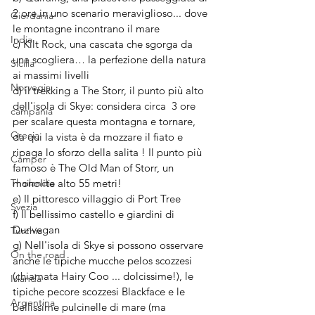
2 ore in uno scenario meraviglioso... dove 
Giordania
le montagne incontrano il mare
India
c) Kilt Rock, una cascata che sgorga da 
una scogliera… la perfezione della natura 
Sicilia
ai massimi livelli
Norvegia
d) il trekking a The Storr, il punto più alto 
dell'isola di Skye: considera circa  3 ore 
campania
per scalare questa montagna e tornare,  
Grecia
da qui la vista è da mozzare il fiato e 
ripaga lo sforzo della salita ! Il punto più 
Camper
famoso è The Old Man of Storr, un 
Thailandia
monolite alto 55 metri!
e) Il pittoresco villaggio di Port Tree
Svezia
f) Il bellissimo castello e giardini di 
Dunvegan
Turchia
g) Nell'isola di Skye si possono osservare 
On the road
anche le tipiche mucche pelos scozzesi 
(chiamata Hairy Coo ... dolcissime!), le 
Islanda
tipiche pecore scozzesi Blackface e le 
Argentina
bellissime pulcinelle di mare (ma 