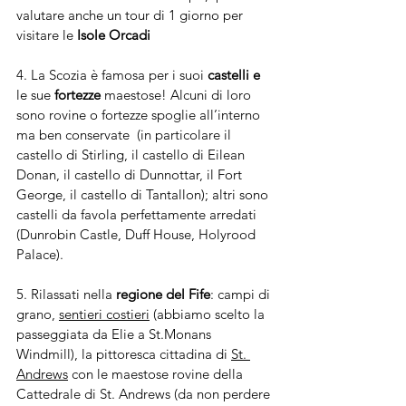
valutare anche un tour di 1 giorno per 
visitare le 
Isole Orcadi
4. La Scozia è famosa per i suoi 
castelli e 
le sue
 fortezze
 maestose! Alcuni di loro 
sono rovine o fortezze spoglie all’interno 
ma ben conservate  (in particolare il 
castello di Stirling, il castello di Eilean 
Donan, il castello di Dunnottar, il Fort 
George, il castello di Tantallon); altri sono 
castelli da favola perfettamente arredati 
(Dunrobin Castle, Duff House, Holyrood 
Palace).
5. Rilassati nella 
regione del Fife
: campi di 
grano, 
sentieri costieri
 (abbiamo scelto la 
passeggiata da Elie a St.Monans 
Windmill), la pittoresca cittadina di 
St. 
Andrews
 con le maestose rovine della 
Cattedrale di St. Andrews (da non perdere 