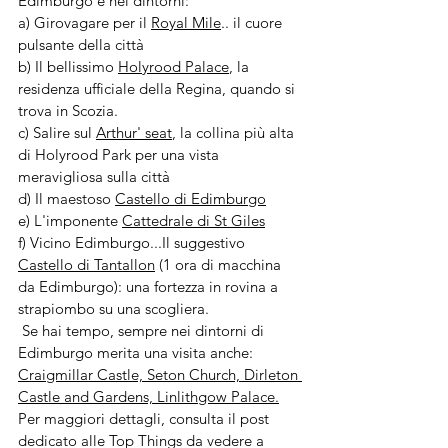
Edimburgo e nei dintorni:
a) Girovagare per il 
Royal Mile
.. il cuore 
pulsante della città
b) Il bellissimo 
Holyrood Palace
, la 
residenza ufficiale della Regina, quando si 
trova in Scozia.
c) Salire sul 
Arthur' seat
, la collina più alta 
di Holyrood Park per una vista 
meravigliosa sulla città
d) Il maestoso 
Castello di Edimburgo
e) L'imponente 
Cattedrale di St Giles
f) Vicino Edimburgo...Il suggestivo 
Castello di Tantallon
 (1 ora di macchina 
da Edimburgo): una fortezza in rovina a 
strapiombo su una scogliera.
 Se hai tempo, sempre nei dintorni di 
Edimburgo merita una visita anche: 
Craigmillar Castle, Seton Church, Dirleton 
Castle and Gardens, Linlithgow Palace.
Per maggiori dettagli, consulta il post 
dedicato alle Top Things da vedere a 