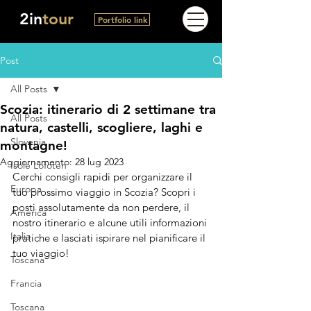
2in
tour
Portfolio link
Post
All Posts
Scozia: itinerario di 2 settimane tra
All Posts
natura, castelli, scogliere, laghi e
Slovenia
montagne!
Aggiornamento:
28 lug 2023
Isole Lofoten
Cerchi consigli rapidi per organizzare il 
Europa
tuo prossimo viaggio in Scozia? Scopri i 
posti assolutamente da non perdere, il 
America
nostro itinerario e alcune utili informazioni 
Italia
pratiche e lasciati ispirare nel pianificare il 
tuo viaggio!
Toscana
Francia
Toscana