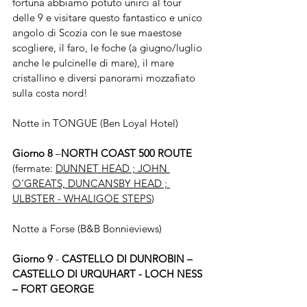
fortuna abbiamo potuto unirci al tour 
delle 9 e visitare questo fantastico e unico 
angolo di Scozia con le sue maestose 
scogliere, il faro, le foche (a giugno/luglio 
anche le pulcinelle di mare), il mare 
cristallino e diversi panorami mozzafiato 
sulla costa nord!
Notte in TONGUE (Ben Loyal Hotel)
Giorno 8
 –
NORTH COAST 500 ROUTE
(fermate: 
DUNNET HEAD ; JOHN 
O’GREATS, DUNCANSBY HEAD ; 
ULBSTER - WHALIGOE STEPS
)
Notte a Forse (B&B Bonnieviews)
Giorno 9
 - 
CASTELLO DI DUNROBIN – 
CASTELLO DI URQUHART - LOCH NESS 
– FORT GEORGE