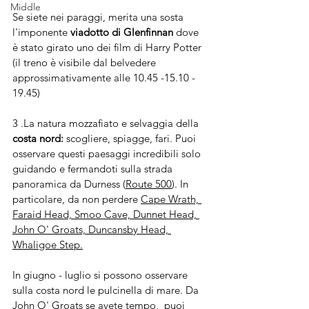
Middle
Se siete nei paraggi, merita una sosta 
l'imponente 
viadotto di Glenfinnan
 dove 
è stato girato uno dei film di Harry Potter 
(il treno è visibile dal belvedere 
approssimativamente alle 10.45 -15.10 - 
19.45)
3 .La natura mozzafiato e selvaggia della 
costa nord:
 scogliere, spiagge, fari. Puoi 
osservare questi paesaggi incredibili solo 
guidando e fermandoti sulla strada 
panoramica da Durness (
Route 500
). In 
particolare, da non perdere 
Cape Wrath, 
Faraid Head, Smoo Cave, Dunnet Head, 
John O' Groats, Duncansby Head, 
Whaligoe Step.
In giugno - luglio si possono osservare 
sulla costa nord le pulcinella di mare. Da 
John O' Groats se avete tempo,  puoi 