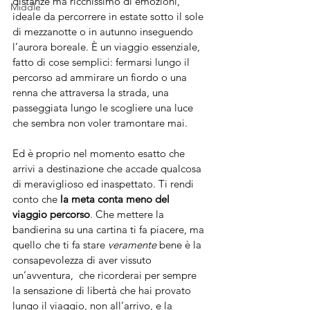
distanze ma ricchissimo di emozioni, 
Middle
ideale da percorrere in estate sotto il sole 
di mezzanotte o in autunno inseguendo 
l’aurora boreale. È un viaggio essenziale, 
fatto di cose semplici: fermarsi lungo il 
percorso ad ammirare un fiordo o una 
renna che attraversa la strada, una 
passeggiata lungo le scogliere una luce 
che sembra non voler tramontare mai.
Ed è proprio nel momento esatto che  
arrivi a destinazione che accade qualcosa 
di meraviglioso ed inaspettato. Ti rendi 
conto che 
la meta conta meno del 
viaggio percorso
. Che mettere la 
bandierina su una cartina ti fa piacere, ma 
quello che ti fa stare 
veramente
 bene è la 
consapevolezza di aver vissuto 
un’avventura,  che ricorderai per sempre 
la sensazione di libertà che hai provato 
lungo il viaggio, non all’arrivo, e la 