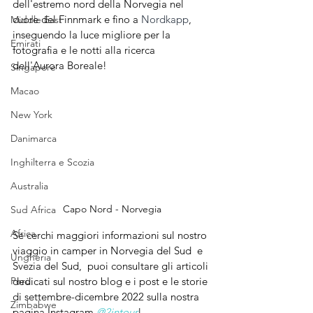
dell'estremo nord della Norvegia nel 
cuore del Finnmark e fino a 
Nordkapp
, 
Middle East
inseguendo la luce migliore per la 
Emirati
fotografia e le notti alla ricerca 
dell'Aurora Boreale!
Singapore
Macao
New York
Danimarca
Inghilterra e Scozia
Australia
Capo Nord - Norvegia
Sud Africa
Africa
Se cerchi maggiori informazioni sul nostro 
viaggio in camper in Norvegia del Sud  e 
Ungheria
Svezia del Sud,  puoi consultare gli articoli 
Perù
dedicati sul nostro blog e i post e le storie 
di settembre-dicembre 2022 sulla nostra 
Zimbabwe
pagina Instagram 
@2intour
!