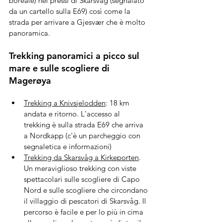
boreale) nei pressi di Skarsvåg (segnalato 
da un cartello sulla E69) così come la 
strada per arrivare a Gjesvær che è molto 
panoramica. 
Trekking panoramici a picco sul 
mare e sulle scogliere di 
Magerøya 
Trekking a Knivsjelodden
: 18 km 
andata e ritorno. L'accesso al 
trekking è sulla strada E69 che arriva 
a Nordkapp (c'è un parcheggio con 
segnaletica e informazioni)
Trekking da Skarsvåg a Kirkeporten
. 
Un meraviglioso trekking con viste 
spettacolari sulle scogliere di Capo 
Nord e sulle scogliere che circondano 
il villaggio di pescatori di Skarsvåg. Il 
percorso è facile e per lo più in cima 