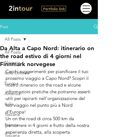
2in
tour
Portfolio link
Post
All Posts
Da Alta a Capo Nord: itinerario on
All Posts
the road estivo di 4 giorni nel
Slovenia
Finnmark norvegese
Cerchi suggerimenti per pianificare il tuo 
Isole Lofoten
prossimo viaggio a Capo Nord? Scopri il 
Europa
nostro itinerario on the road e alcune 
informazioni pratiche che potranno esserti 
America
utili per ispirarti nell'organizzazione del 
Italia
tuo viaggio nel punto più a Nord 
d’Europa!
Toscana
Un on the road di circa 500 km da 
Francia
percorrere in 4 giorni e 
frutto della nostra 
esperienza diretta, alla scoperta 
Toscana