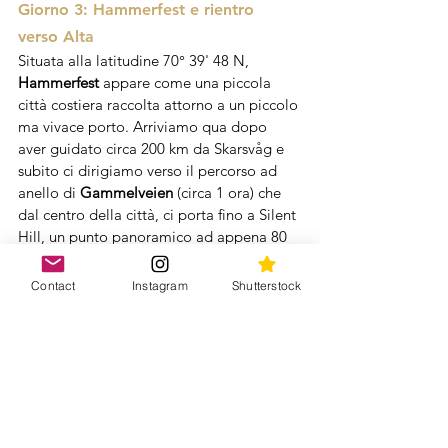
Giorno 3: Hammerfest e rientro 
verso Alta
Situata alla latitudine 70° 39' 48 N, 
Hammerfest 
appare come una piccola 
città costiera raccolta attorno a un piccolo 
ma vivace porto. Arriviamo qua dopo 
aver guidato circa 200 km da Skarsvåg e 
subito ci dirigiamo verso il percorso ad 
anello di 
Gammelveien 
(circa 1 ora) che 
dal centro della città, ci porta fino a Silent 
Hill, un punto panoramico ad appena 80 
metri di altezza sulla città dove si può 
ammirare una bella vista sulla città e 
Contact
Instagram
Shutterstock
sull'arcipelago.
Ci fermiamo giusto il tempo di fare 
qualche foto e ripartiamo alla volta di 
Alta, percorrendo indietro lo stesso 
percorso dell'andata per circa 140 km.
Decidiamo di passare la notte all'Alta 
River Camping, che offre una posizione 