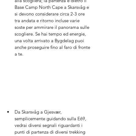
alla scogliera; la partenza è dietro il 
Base Camp North Cape a Skarsvåg e 
si devono considerare circa 2-3 ore 
tra andata e ritorno incluse varie 
soste per ammirare il panorama sulle 
scogliere. Se hai tempo ed energie, 
una volta arrivato a Bygdelag puoi 
anche proseguire fino al faro di fronte 
a te.
Da Skarsvåg a Gjesvær, 
semplicemente guidando sulla E69, 
vedrai diversi segnali riguardanti i 
punti di partenza di diversi trekking