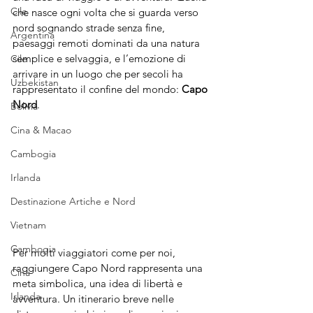
Cile
che nasce ogni volta che si guarda verso 
nord sognando strade senza fine, 
Argentina
paesaggi remoti dominati da una natura 
semplice e selvaggia, e l’emozione di 
Cile
arrivare in un luogo che per secoli ha 
Uzbekistan
rappresentato il confine del mondo: 
Capo 
Nord
. 
Bolivia
Cina & Macao
Cambogia
Irlanda
Destinazione Artiche e Nord
Vietnam
Cambogia
Per molti viaggiatori come per noi, 
raggiungere Capo Nord rappresenta una 
Cina
meta simbolica, una idea di libertà e 
Irlanda
avventura. Un itinerario breve nelle 