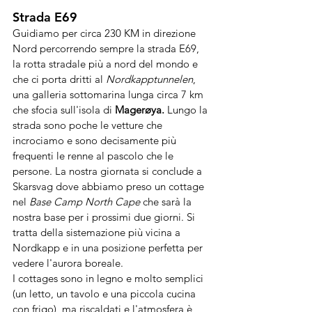
Strada E69
Guidiamo per circa 230 KM in direzione 
Nord percorrendo sempre la strada E69, 
la rotta stradale più a nord del mondo e 
che ci porta dritti al 
Nordkapptunnelen
, 
una galleria sottomarina lunga circa 7 km 
che sfocia sull'isola di 
Magerøya. 
Lungo la 
strada sono poche le vetture che 
incrociamo e sono decisamente più 
frequenti le renne al pascolo che le 
persone. La nostra giornata si conclude a 
Skarsvag dove abbiamo preso un cottage 
nel 
Base Camp North Cape 
che sarà la 
nostra base per i prossimi due giorni. Si 
tratta della sistemazione più vicina a 
Nordkapp e in una posizione perfetta per 
vedere l'aurora boreale. 
I cottages sono in legno e molto semplici 
(un letto, un tavolo e una piccola cucina 
con frigo), ma riscaldati e l'atmosfera è 