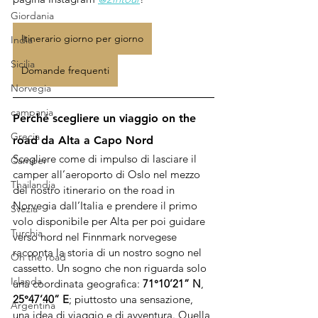
Giordania
Itinerario giorno per giorno
India
Sicilia
Domande frequenti
Norvegia
campania
Perché scegliere un viaggio on the 
Grecia
road da Alta a Capo Nord
Scegliere come di impulso di lasciare il 
Camper
camper all’aeroporto di Oslo nel mezzo 
Thailandia
del nostro itinerario on the road in 
Norvegia dall’Italia e prendere il primo 
Svezia
volo disponibile per Alta per poi guidare 
Turchia
verso nord nel Finnmark norvegese 
racconta la storia di un nostro sogno nel 
On the road
cassetto. Un sogno che non riguarda solo 
Islanda
una coordinata geografica: 
71°10’21” N
, 
25°47’40” E
; piuttosto una sensazione, 
Argentina
una idea di viaggio e di avventura. Quella 