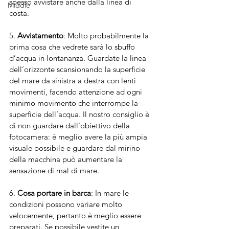
spesso avvistare anche dalla linea di 
Middle
costa. 
5. 
Avvistamento
: Molto probabilmente la 
prima cosa che vedrete sarà lo sbuffo 
d’acqua in lontananza. Guardate la linea 
dell’orizzonte scansionando la superficie 
del mare da sinistra a destra con lenti 
movimenti, facendo attenzione ad ogni 
minimo movimento che interrompe la 
superficie dell’acqua. Il nostro consiglio è 
di non guardare dall’obiettivo della 
fotocamera: è meglio avere la più ampia 
visuale possibile e guardare dal mirino 
della macchina può aumentare la 
sensazione di mal di mare.
6. 
Cosa portare in barca
: In mare le 
condizioni possono variare molto 
velocemente, pertanto è meglio essere 
preparati. Se possibile vestite un 