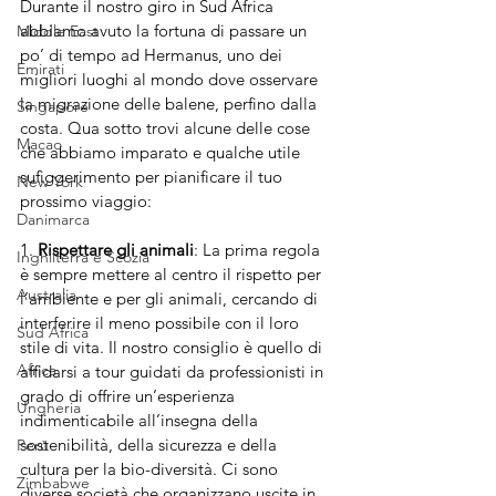
Durante il nostro giro in Sud Africa 
abbiamo avuto la fortuna di passare un 
Middle East
po’ di tempo ad Hermanus, uno dei 
Emirati
migliori luoghi al mondo dove osservare 
la migrazione delle balene, perfino dalla 
Singapore
costa. Qua sotto trovi alcune delle cose 
Macao
che abbiamo imparato e qualche utile 
sufìggerimento per pianificare il tuo 
New York
prossimo viaggio:
Danimarca
1. 
Rispettare gli animali
: La prima regola 
Inghilterra e Scozia
è sempre mettere al centro il rispetto per 
Australia
l’ambiente e per gli animali, cercando di 
interferire il meno possibile con il loro 
Sud Africa
stile di vita. Il nostro consiglio è quello di 
Africa
affidarsi a tour guidati da professionisti in 
grado di offrire un’esperienza 
Ungheria
indimenticabile all’insegna della 
sostenibilità, della sicurezza e della 
Perù
cultura per la bio-diversità. Ci sono 
Zimbabwe
diverse società che organizzano uscite in 