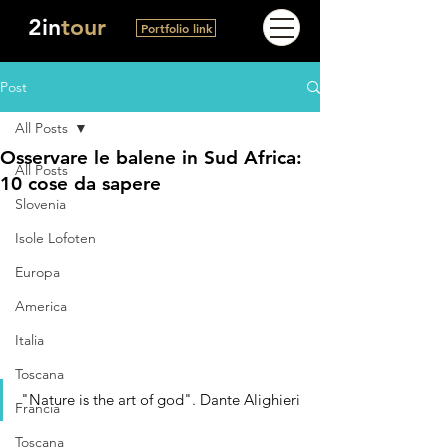
2in
tour
Portfolio link
Post
All Posts
Osservare le balene in Sud Africa:
All Posts
10 cose da sapere
Slovenia
Isole Lofoten
Europa
America
Italia
Toscana
"Nature is the art of god". Dante Alighieri
Francia
Toscana