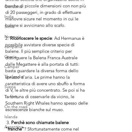
barche di piccole dimensioni con non più 
Giordania
di 20 passeggeri, in grado di effettuare 
India
manovre sicure nel momento in cui le 
balene si avvicinano allo scafo.
Sicilia
Norvegia
2. 
Riconoscere le specie
: Ad Hermanus è 
possibile avvistare diverse specie di 
campania
balene. Il più semplice criterio per 
Grecia
distinguere la Balena Franca Australe 
dalle Megattere è alla portata di tutti: 
Camper
basta guardare la diversa forma dello 
Thailandia
spruzzo d’aria. Le prime hanno la 
caratteristica di avere uno sbuffo a forma 
Svezia
di V, le altre più concentrato. Se poi si ha 
la fortuna di osservarle da vicino, le 
Turchia
Southern Right Whales hanno spesso delle 
On the road
escrescenze bianche sul muso.
Islanda
 3. 
Perchè sono chiamate balene 
Argentina
"franche"
? Sfortunatamente come nel 