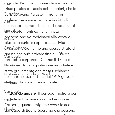
caso dei Big Five, il nome deriva da una 
Cile
triste pratica di caccia dei balenieri, che le 
Argentina
consideravano “giuste” (“right” in 
inglese) per essere cacciate in virtù di 
Cile
alcune loro caratteristiche:  si tratta infatti 
Uzbekistan
di nuotatori lenti con una innata 
propensione ad avvicinarsi alla costa e 
Bolivia
piuttosto curiose rispetto all’attività 
Cina & Macao
umana. Inoltre hanno uno spesso strato di 
grasso che può arrivare fino al 40% del 
Cambogia
loro peso corporeo. Durante il 17mo e 
18mo secolo la popolazione mondiale è 
Irlanda
stata gravemente decimata rischiando 
Destinazione Artiche e Nord
l’estinsione; per fortuna dal 1949 godono 
della protezione internazionale 
Vietnam
Cambogia
4. 
Quando andare
: Il periodo migliore per 
vederle ad Hermanus va da Giugno ad 
Cina
Ottobre, quando migrano verso le acque 
Irlanda
del Capo di Buona Speranza e si possono 