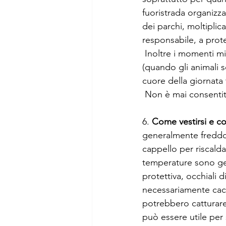
fuoristrada organizz
dei parchi, moltiplic
responsabile, a prote
 Inoltre i momenti migliori per l’avvistamento sono generalmente l’alba ed il tramonto 
(quando gli animali 
cuore della giornata 
 Non è mai consenti
6. 
Come vestirsi e co
generalmente freddo 
cappello per riscalda
temperature sono gen
protettiva, occhiali d
necessariamente cachi
potrebbero catturare
può essere utile per