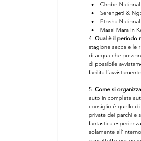
Chobe National 
Serengeti & Ngor
Etosha National 
Masai Mara in K
4. 
Qual è il periodo m
stagione secca e le r
di acqua che possono
di possibile avvistam
facilita l’avvistament
5. 
Come si organizza 
auto in completa auto
consiglio è quello di
private dei parchi e
fantastica esperienza
solamente all’interno 
soprattutto per quant