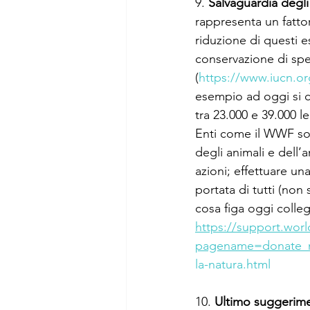
9. 
Salvaguardia degli
rappresenta un fattore
riduzione di questi 
conservazione di spec
(
https://www.iucn.or
esempio ad oggi si 
tra 23.000 e 39.000 
Enti come il WWF so
degli animali e dell’
azioni; effettuare un
portata di tutti (non
cosa figa oggi colle
https://support.worl
pagename=donate_
la-natura.html
10. 
Ultimo suggerim