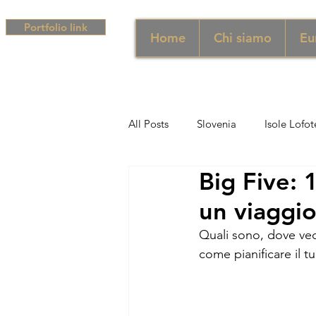
Portfolio link
Home
Chi siamo
Eu
All Posts
Slovenia
Isole Lofot
Big Five: 
Middle East
Emirati
Si
un viaggio
Quali sono, dove vede
Sud Africa
Africa
Unghe
come pianificare il 
campania
Grecia
Camp