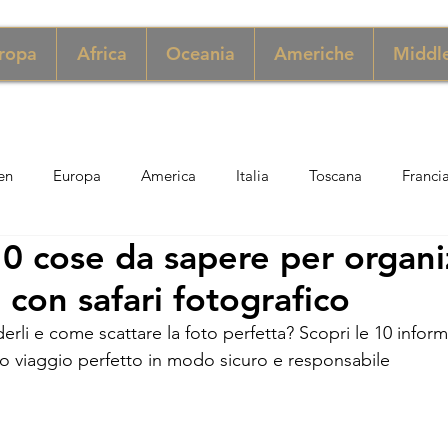
ropa
Africa
Oceania
Americhe
Middle
en
Europa
America
Italia
Toscana
Franci
10 cose da sapere per organi
ngapore
Macao
New York
Danimarca
Inghilter
 con safari fotografico
rli e come scattare la foto perfetta? Scopri le 10 informaz
ria
Perù
Zimbabwe
Giordania
India
Sicil
tuo viaggio perfetto in modo sicuro e responsabile
er
Thailandia
Svezia