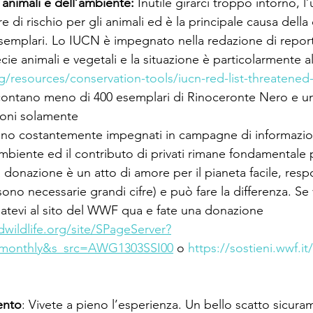
 animali e dell’ambiente:
 Inutile girarci troppo intorno, 
 di rischio per gli animali ed è la principale causa della 
esemplari. Lo IUCN è impegnato nella redazione di report
ie animali e vegetali e la situazione è particolarmente a
g/resources/conservation-tools/iucn-red-list-threatened
contano meno di 400 esemplari di Rinoceronte Nero e u
leoni solamente
no costantemente impegnati in campagne di informazion
ambiente ed il contributo di privati rimane fondamentale p
a donazione è un atto di amore per il pianeta facile, respo
 sono necessarie grandi cifre) e può fare la differenza. Se
gatevi al sito del WWF qua e fate una donazione 
dwildlife.org/site/SPageServer?
monthly&s_src=AWG1303SSI00
 o 
https://sostieni.wwf.i
ento
: Vivete a pieno l’esperienza. Un bello scatto sicura