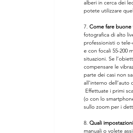
alberi in cerca dei l
potete utilizzare quel
7. 
Come fare buone f
fotografica di alto l
professionisti o tele
e con focali 55-200 m
situazioni. Se l’obiet
compensare le vibraz
parte dei casi non sa
all’interno dell’auto
 Effettuate i primi scatti includendo gli animali nel loro habitat naturale con un grandangolo 
(o con lo smartphone,
sullo zoom per i dett
8. 
Quali impostazioni
manuali o volete assi