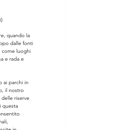
i)
re, quando la 
ppo dalle fonti 
e come luoghi 
sa e rada e 
 ai parchi in 
, il nostro 
delle riserve 
i questa 
onsentito 
ali, 
scite in 