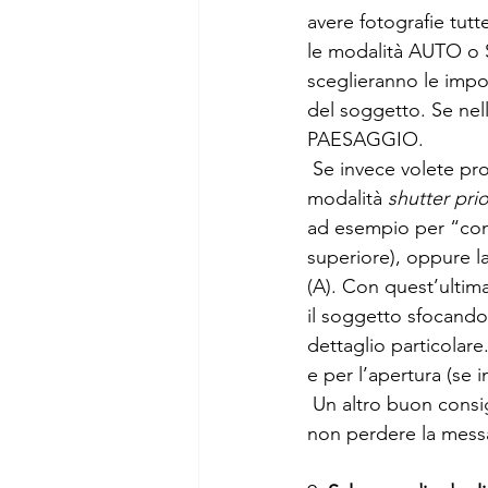
avere fotografie tut
le modalità AUTO o S
sceglieranno le impos
del soggetto. Se nel
PAESAGGIO.
 Se invece volete provare a fare qualche scatto in semi-manuale potreste utilizzare la 
modalità 
shutter prio
ad esempio per “cong
superiore), oppure l
(A). Con quest’ultima
il soggetto sfocando
dettaglio particolare
e per l’apertura (se 
 Un altro buon consiglio è quello di settare la macchina con auto-focus continuo (AF-C) per 
non perdere la messa