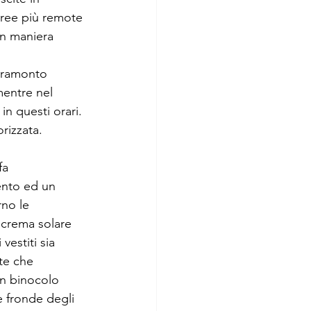
aree più remote 
in maniera 
mentre nel 
in questi orari.
rizzata.
fa 
ento ed un 
rno le 
 crema solare 
vestiti sia 
te che 
un binocolo 
e fronde degli 