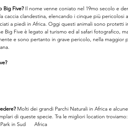
 Big Five? 
Il nome venne coniato nel 19mo secolo e deriv
la caccia clandestina, elencando i cinque più pericolosi 
ti a piedi in Africa. Oggi questi animali sono protetti in 
ne Big Five è legato al turismo ed al safari fotografico, m
mente e sono pertanto in grave pericolo, nella maggior pa
ana. 
ive?
edere? 
Molti dei grandi Parchi Naturali in Africa e alcune
plari di queste specie. Tra le migliori location troviamo:
ark in Sud      Africa