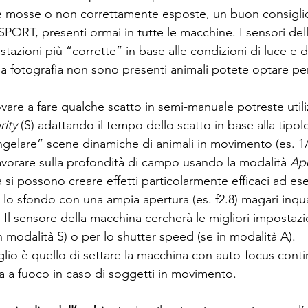
te mosse o non correttamente esposte, un buon consiglio
PORT, presenti ormai in tutte le macchine. I sensori del
tazioni più “corrette” in base alle condizioni di luce e
la fotografia non sono presenti animali potete optare per
rity
 (S) adattando il tempo dello scatto in base alla tipol
elare” scene dinamiche di animali in movimento (es. 1
avorare sulla profondità di campo usando la modalità 
Ape
 si possono creare effetti particolarmente efficaci ad e
 lo sfondo con una ampia apertura (es. f2.8) magari inq
. Il sensore della macchina cercherà le migliori impostazi
in modalità S) o per lo shutter speed (se in modalità A).
 a fuoco in caso di soggetti in movimento.