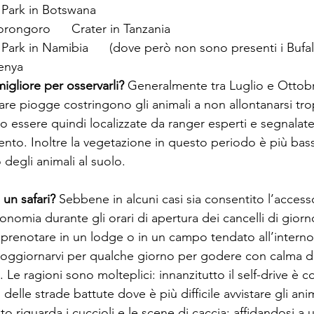
Park in Botswana
ongoro      Crater in Tanzania
Park in Namibia      (dove però non sono presenti i Bufal
enya
igliore per osservarli?
 Generalmente tra Luglio e Ottob
are piogge costringono gli animali a non allontanarsi tro
 essere quindi localizzate da ranger esperti e segnalat
ento. Inoltre la vegetazione in questo periodo è più bas
o degli animali al suolo.
un safari?
 Sebbene in alcuni casi sia consentito l’accesso
nomia durante gli orari di apertura dei cancelli di giorno
 prenotare in un lodge o in un campo tendato all’interno 
 soggiornarvi per qualche giorno per godere con calma d
. Le ragioni sono molteplici: innanzitutto il self-drive è c
delle strade battute dove è più difficile avvistare gli anim
o riguarda i cuccioli e le scene di caccia; affidandosi a u