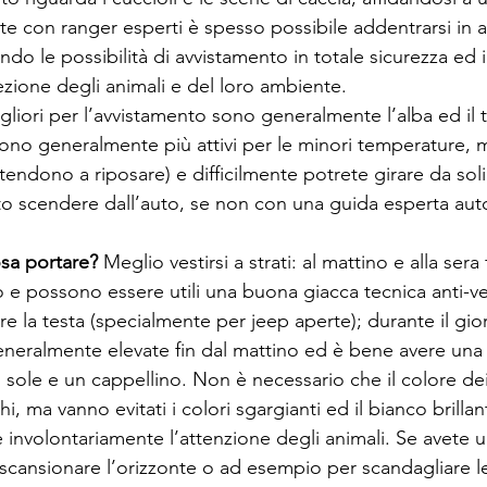
ate con ranger esperti è spesso possibile addentrarsi in 
ando le possibilità di avvistamento in totale sicurezza ed 
zione degli animali e del loro ambiente. 
sono generalmente più attivi per le minori temperature, 
tendono a riposare) e difficilmente potrete girare da soli 
to scendere dall’auto, se non con una guida esperta auto
sa portare? 
Meglio vestirsi a strati: al mattino e alla sera 
e possono essere utili una buona giacca tecnica anti-v
re la testa (specialmente per jeep aperte); durante il gio
eralmente elevate fin dal mattino ed è bene avere una
i sole e un cappellino. Non è necessario che il colore dei 
, ma vanno evitati i colori sgargianti ed il bianco brillan
 involontariamente l’attenzione degli animali. Se avete 
 scansionare l’orizzonte o ad esempio per scandagliare l