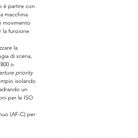
 è partire con 
la macchina 
 di movimento 
 la funzione 
ogia di scena, 
/800 o 
rture priority
sempio isolando 
uadrando un 
oni per le ISO 