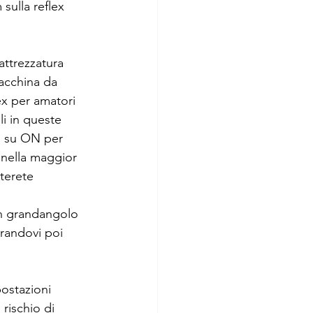
sulla reflex 
attrezzatura 
macchina da 
ex per amatori 
i in queste 
lo su ON per 
 nella maggior 
terete 
trandovi poi 
postazioni 
rischio di 