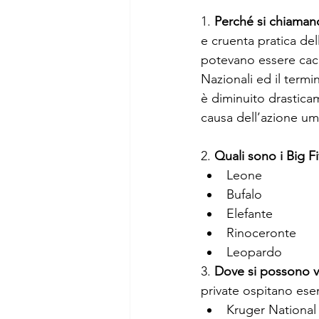
1. 
Perché si chiamano
e cruenta pratica del
potevano essere caccia
Nazionali ed il termi
è diminuito drastica
causa dell’azione um
2. 
Quali sono i Big F
Leone
Bufalo
Elefante
Rinoceronte
Leopardo
3. 
Dove si possono v
private ospitano esem
Kruger National P