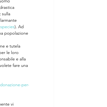
l’uomo 
drastica 
 sulla 
llarmante 
-species
). Ad 
na popolazione 
e e tutela 
er le loro 
nsabile e alla 
 volete fare una 
t/donazione-per-
mente vi 