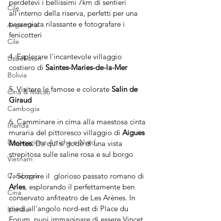
perdetevi i bellissimi 7km di sentieri 
Cile
all'interno della riserva, perfetti per una 
passegiata rilassante e fotografare i 
Argentina
fenicotteri
Cile
4. Esplorare l'incantevole villaggio 
Uzbekistan
costiero di 
Saintes-Maries-de-la-Mer
Bolivia
5. Visitare le famose e colorate 
Salin de 
Cina & Macao
Giraud
Cambogia
6. Camminare in cima alla maestosa cinta 
Irlanda
muraria del pittoresco villaggio di 
Aigues 
Destinazione Artiche e Nord
Mortes.
 Da qui si gode di una vista 
strepitosa sulle saline rosa e sul borgo
Vietnam
7. Scoprire il  glorioso passato romano di 
Cambogia
Arles
, esplorando il perfettamente ben 
Cina
conservato anfiteatro de Les Arènes. In 
piedi all'angolo nord-est di Place du 
Irlanda
Forum, puoi immaginare di essere Vincet 