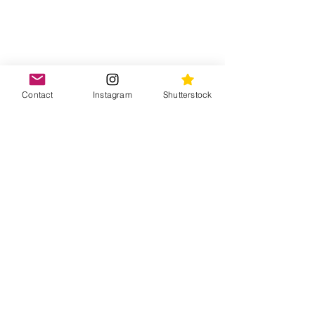
Contact
Instagram
Shutterstock
Commenti
Non puoi più commentare
questo post. Contatta il