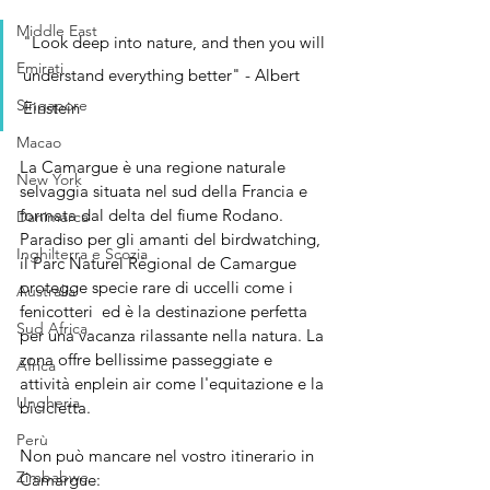
Middle East
"Look deep into nature, and then you will 
Emirati
understand everything better" - Albert 
Singapore
Einstein
Macao
La Camargue è una regione naturale 
New York
selvaggia situata nel sud della Francia e 
formata dal delta del fiume Rodano. 
Danimarca
Paradiso per gli amanti del birdwatching, 
Inghilterra e Scozia
il Parc Naturel Régional de Camargue 
protegge specie rare di uccelli come i 
Australia
fenicotteri  ed è la destinazione perfetta 
Sud Africa
per una vacanza rilassante nella natura. La 
zona offre bellissime passeggiate e 
Africa
attività enplein air come l'equitazione e la 
Ungheria
bicicletta.
Perù
Non può mancare nel vostro itinerario in 
Zimbabwe
Camargue: