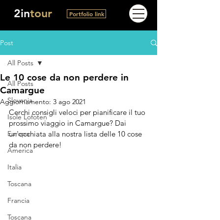
2in
tour
Portfolio link
Post
All Posts
Le 10 cose da non perdere in
All Posts
Camargue
Slovenia
Aggiornamento:
3 ago 2021
Cerchi consigli veloci per pianificare il tuo 
Isole Lofoten
prossimo viaggio in Camargue? Dai 
Europa
un'occhiata alla nostra lista delle 10 cose 
da non perdere!
America
Italia
Toscana
Francia
Toscana