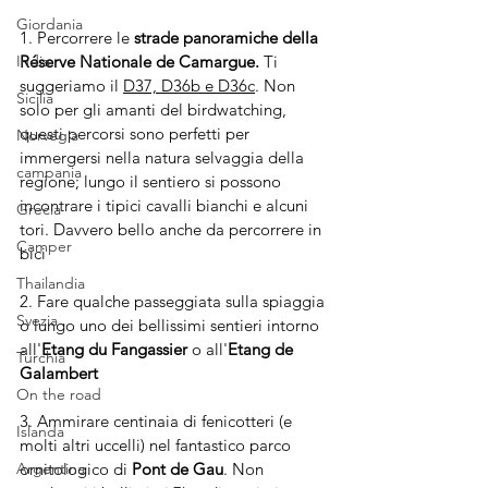
Giordania
1. Percorrere le 
strade panoramiche della 
Réserve Nationale de Camargue.
 Ti 
India
suggeriamo il 
D37, D36b e D36c
. Non 
Sicilia
solo per gli amanti del birdwatching, 
questi percorsi sono perfetti per 
Norvegia
immergersi nella natura selvaggia della 
campania
regione; lungo il sentiero si possono 
incontrare i tipici cavalli bianchi e alcuni 
Grecia
tori. Davvero bello anche da percorrere in 
Camper
bici
Thailandia
2. Fare qualche passeggiata sulla spiaggia 
Svezia
o lungo uno dei bellissimi sentieri intorno 
all'
Etang du Fangassier 
o all'
Etang de 
Turchia
Galambert
On the road
3. Ammirare centinaia di fenicotteri (e 
Islanda
molti altri uccelli) nel fantastico parco 
ornitologico di 
Pont de Gau
. Non 
Argentina