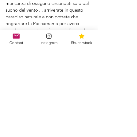
mancanza di ossigeno circondati solo dal 
suono del vento ... arriverate in questo 
paradiso naturale e non potrete che 
ringraziare la Pachamama per averci 
regalato un posto così meraviglioso ed 
unico! 
Contact
Instagram
Shutterstock
Machu Picchu
Luogo simbolo del Perù ed una delle 7 
meraviglie del mondo! La città Inca 
meglio conservata che possiamo vedere 
oggi è la tappa immancabile per tutti i 
visitatori che giungono in quest'aerea. 
Preparatevi a grandi file e sveglie all'alba, 
ma il panorama rimarrà per sempre nel 
vostro cuore.
Per scoprire di più su questi luoghi leggi 
anche gli altri articoli dedicati al Peru e 
dai un'occhiata ai post sul Peru 