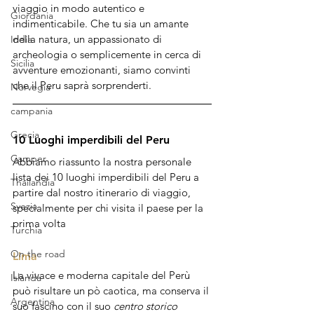
viaggio in modo autentico e 
Giordania
indimenticabile. Che tu sia un amante 
della natura, un appassionato di 
India
archeologia o semplicemente in cerca di 
Sicilia
avventure emozionanti, siamo convinti 
che il Peru saprà sorprenderti. 
Norvegia
campania
Grecia
10 Luoghi imperdibili del Peru
Camper
Abbiamo riassunto la nostra personale 
lista dei 10 luoghi imperdibili del Peru a 
Thailandia
partire dal nostro itinerario di viaggio, 
Svezia
specialmente per chi visita il paese per la 
prima volta
Turchia
On the road
Lima
La vivace e moderna capitale del Perù 
Islanda
può risultare un pò caotica, ma conserva il 
Argentina
suo fascino con il suo 
centro storico 