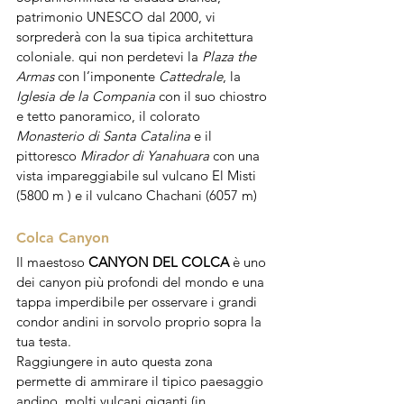
patrimonio UNESCO dal 2000, vi 
sorprederà con la sua tipica architettura 
coloniale. qui non perdetevi la 
Plaza the 
Armas
 con l’imponente 
Cattedrale
, la 
Iglesia de la Compania 
con il suo chiostro 
e tetto panoramico, il colorato 
Monasterio di Santa Catalina
 e il 
pittoresco 
Mirador di Yanahuara
 con una 
vista impareggiabile sul vulcano El Misti 
(5800 m ) e il vulcano Chachani (6057 m)
Colca Canyon
Il maestoso 
CANYON DEL COLCA
 è uno 
dei canyon più profondi del mondo e una 
tappa imperdibile per osservare i grandi 
condor andini in sorvolo proprio sopra la 
tua testa. 
Raggiungere in auto questa zona 
permette di ammirare il tipico paesaggio 
andino, molti vulcani giganti (in 