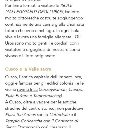
Per finire fermati a visitare le 
ISOLE 
GALLEGGIANTI DEGLI UROS
, isolette 
molto pittoresche costruite aggiungendo 
continuamente una canna gialla chiamata 
totora che cresce nel lago. In ogni Isola 
vive e lavora una famiglia allargata . Gli 
Uros sono molto gentili e cordiali con i 
visitatori e orgogliosi di mostrare come 
vivono e il loro artigianato.
Cusco e la Valle sacra
Cusco, l'antica capitale dell'impero Inca, 
oggi è famosa per gli edifici coloniali e le 
vicine 
rovine Inca
 (
Sacsaywaman, Qenqo, 
Puka Pukara e Tambomachay)
.
A Cusco, oltre a vagare per le antiche 
stradine del 
centro storico
, non perdetevi 
Plaza the Armas c
on la 
Cattedrale
 e il 
Tempio Coricancha con il Convento di 
Santo Domingo 
(o così chiamato Il 