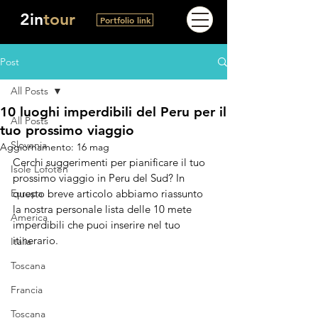
2in
tour
Portfolio link
Post
All Posts
10 luoghi imperdibili del Peru per il
All Posts
tuo prossimo viaggio
Slovenia
Aggiornamento:
16 mag
Cerchi suggerimenti per pianificare il tuo 
Isole Lofoten
prossimo viaggio in Peru del Sud? In 
Europa
questo breve articolo
 abbiamo riassunto 
la nostra personale lista delle 10 mete 
America
imperdibili che puoi inserire nel tuo 
itinerario.
Italia
Toscana
Francia
Toscana