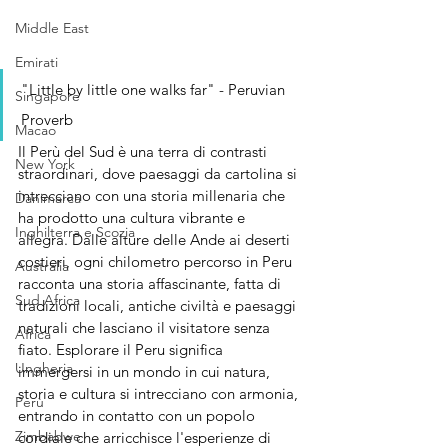
Middle East
Emirati
"Little by little one walks far" - Peruvian 
Singapore
Proverb
Macao
Il Perù del Sud è una terra di contrasti 
New York
straordinari, dove paesaggi da cartolina si 
intrecciano con una storia millenaria che 
Danimarca
ha prodotto una cultura vibrante e 
Inghilterra e Scozia
allegra. Dalle alture delle Ande ai deserti 
costieri, ogni chilometro percorso in Peru 
Australia
racconta una storia affascinante, fatta di 
Sud Africa
tradizioni locali, antiche civiltà e paesaggi 
naturali che lasciano il visitatore senza 
Africa
fiato. Esplorare il Peru significa 
Ungheria
immergersi in un mondo in cui natura, 
storia e cultura si intrecciano con armonia, 
Perù
entrando in contatto con un popolo 
Zimbabwe
cordiale che arricchisce l'esperienze di 