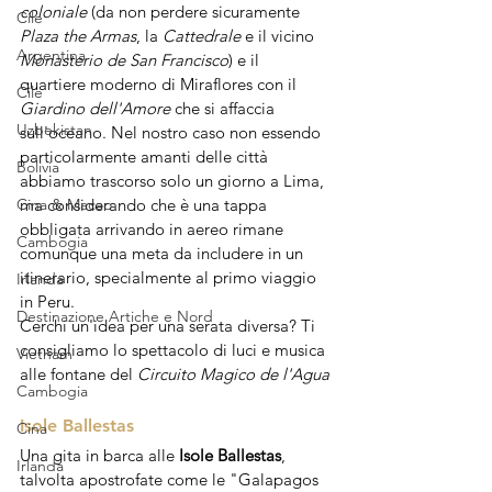
coloniale
 (da non perdere sicuramente 
Cile
Plaza the Armas
, la 
Cattedrale
 e il vicino 
Argentina
Monasterio de San Francisco
) e il 
quartiere moderno di Miraflores con il 
Cile
Giardino dell'Amore
 che si affaccia 
Uzbekistan
sull'oceano. Nel nostro caso non essendo 
particolarmente amanti delle città 
Bolivia
abbiamo trascorso solo un giorno a Lima, 
Cina & Macao
ma considerando che è una tappa 
obbligata arrivando in aereo rimane 
Cambogia
comunque una meta da includere in un 
itinerario, specialmente al primo viaggio 
Irlanda
in Peru.
Destinazione Artiche e Nord
Cerchi un'idea per una serata diversa? Ti 
consigliamo lo spettacolo di luci e musica 
Vietnam
alle fontane del 
Circuito Magico de l'Agua
Cambogia
Isole Ballestas
Cina
Una gita in barca alle 
Isole Ballestas
, 
Irlanda
talvolta apostrofate come le "Galapagos 