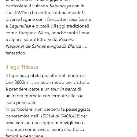
particolare il vulcano 
Sabancaya 
con in 
suoi 5976m che erutta continuamente!), 
diverse lagune con i fenicotteri rosa (come 
a 
Lagunillas
) e piccoli villaggi tradizionali 
come 
Yanque
 e 
Maca
, nonché molti lama 
e alpaca soprattutto nella 
Reserva 
Nacional de Salinas e Aguada Blanca
 .... 
fantastico! 
Il lago Titicaca
Il lago navigabile più alto del mondo a 
ben 3800m ... un buon modo per visitarlo 
è prendere parte a un 
tour in barca
 di 
un'intera giornata con fermate alle sue 
isole principali. 
In particolare, non perderti la passeggiata 
panoramica nell’ 
ISOLA di TAQUILE 
per 
osservare un paesaggio meraviglioso e 
imparare come vive e lavora una tipica 
famiglia peruviana. 