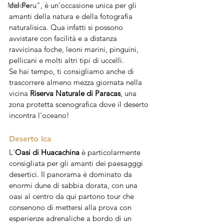
Middle
del Peru", è un'occasione unica per gli 
amanti della natura e della fotografia 
naturalisica. Qua infatti si possono 
avvistare con facilità e a distanza 
ravvicinaa foche, leoni marini, pinguini, 
pellicani e molti altri tipi di uccelli. 
Se hai tempo, ti consigliamo anche di 
trascorrere almeno mezza giornata nella 
vicina 
Riserva Naturale di Paracas
, una 
zona protetta scenografica dove il deserto 
incontra l'oceano!
Deserto Ica 
L'
Oasi di Huacachina
 è particolarmente 
consigliata per gli amanti dei paesagggi 
desertici. Il panorama è dominato da 
enormi dune di sabbia dorata, con una 
oasi al centro da qui partono tour che 
consenono di mettersi alla prova con 
esperienze adrenaliche a bordo di un 