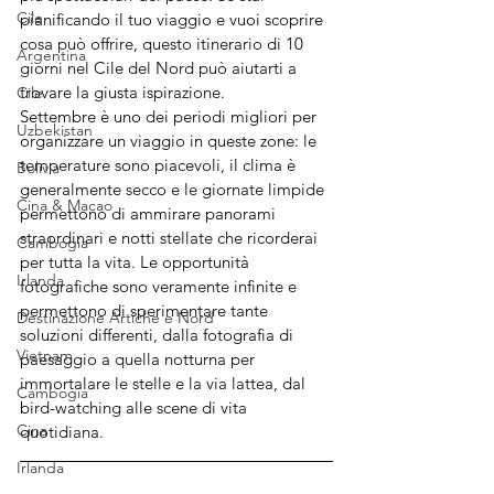
Cile
pianificando il tuo viaggio e vuoi scoprire 
cosa può offrire, questo itinerario di 10 
Argentina
giorni nel Cile del Nord può aiutarti a 
trovare la giusta ispirazione.
Cile
Settembre è uno dei periodi migliori per 
Uzbekistan
organizzare un viaggio in queste zone: le 
temperature sono piacevoli, il clima è 
Bolivia
generalmente secco e le giornate limpide 
Cina & Macao
permettono di ammirare panorami 
straordinari e notti stellate che ricorderai 
Cambogia
per tutta la vita. Le opportunità 
Irlanda
fotografiche sono veramente infinite e 
permettono di sperimentare tante 
Destinazione Artiche e Nord
soluzioni differenti, dalla fotografia di 
Vietnam
paesaggio a quella notturna per 
immortalare le stelle e la via lattea, dal 
Cambogia
bird-watching alle scene di vita 
Cina
quotidiana.
Irlanda