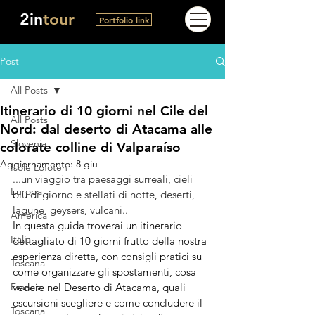
2in
tour
Portfolio link
Post
All Posts
Itinerario di 10 giorni nel Cile del
All Posts
Nord: dal deserto di Atacama alle
Slovenia
colorate colline di Valparaíso
Aggiornamento:
8 giu
Isole Lofoten
...un viaggio tra paesaggi surreali, cieli 
Europa
blu di giorno e stellati di notte, deserti, 
lagune, geysers, vulcani..
America
In questa guida troverai un itinerario 
Italia
dettagliato di 10 giorni frutto della nostra 
esperienza diretta, con consigli pratici su 
Toscana
come organizzare gli spostamenti, cosa 
Francia
vedere nel Deserto di Atacama, quali 
escursioni scegliere e come concludere il 
Toscana