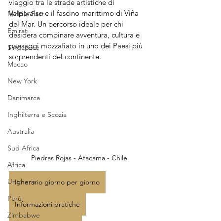
viaggio tra le strade artistiche di 
Valparaíso e il fascino marittimo di Viña 
Middle East
del Mar. Un percorso ideale per chi 
Emirati
desidera combinare avventura, cultura e 
paesaggi mozzafiato in uno dei Paesi più 
Singapore
sorprendenti del continente.
Macao
New York
Danimarca
Inghilterra e Scozia
Australia
Sud Africa
Piedras Rojas - Atacama - Chile
Africa
Ungheria
Itinerario giorno per giorno
Perù
Informazioni pratiche
Zimbabwe