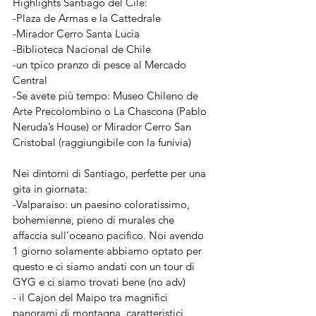
Highlights Santiago del Cile:
-Plaza de Armas e la Cattedrale
-Mirador Cerro Santa Lucia
-Biblioteca Nacional de Chile
-un tpico pranzo di pesce al Mercado 
Central
-Se avete più tempo: Museo Chileno de 
Arte Precolombino o La Chascona (Pablo 
Neruda’s House) or Mirador Cerro San 
Cristobal (raggiungibile con la funivia)
Nei dintorni di Santiago, perfette per una 
gita in giornata:
-Valparaiso: un paesino coloratissimo, 
bohemienne, pieno di murales che 
affaccia sull’oceano pacifico. Noi avendo 
1 giorno solamente abbiamo optato per 
questo e ci siamo andati con un tour di 
GYG e ci siamo trovati bene (no adv)
- il Cajon del Maipo tra magnifici 
panorami di montagna, caratteristici 