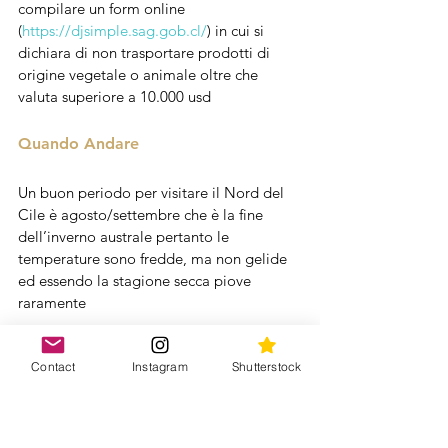
compilare un form online 
(
https://djsimple.sag.gob.cl/
) in cui si 
dichiara di non trasportare prodotti di 
origine vegetale o animale oltre che 
valuta superiore a 10.000 usd
Quando Andare
Un buon periodo per visitare il Nord del 
Cile è agosto/settembre che è la fine 
dell’inverno australe pertanto le 
temperature sono fredde, ma non gelide 
ed essendo la stagione secca piove 
raramente
Spostamenti Interni
Contact
Instagram
Shutterstock
Per i voli interni ci siamo affidati a LATAM 
per la tratta Santiago del Cile/Calama  e 
poi per visitare i vari luoghi d’interesse a 