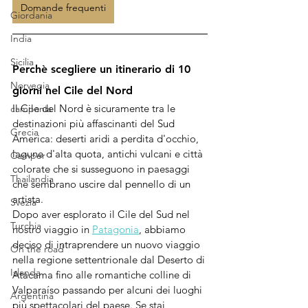
Domande frequenti
Giordania
India
Sicilia
Perchè scegliere un itinerario di 10 
Norvegia
giorni nel Cile del Nord
Il Cile del Nord è sicuramente tra le 
campania
destinazioni più affascinanti del Sud 
Grecia
America: deserti aridi a perdita d'occhio, 
lagune d'alta quota, antichi vulcani e città 
Camper
colorate che si susseguono in paesaggi 
Thailandia
che sembrano uscire dal pennello di un 
artista. 
Svezia
Dopo aver esplorato il Cile del Sud nel 
Turchia
nostro viaggio in 
Patagonia
, abbiamo 
deciso di intraprendere un nuovo viaggio 
On the road
nella regione settentrionale dal Deserto di 
Islanda
Atacama fino alle romantiche colline di 
Valparaíso passando per alcuni dei luoghi 
Argentina
più spettacolari del paese. Se stai 