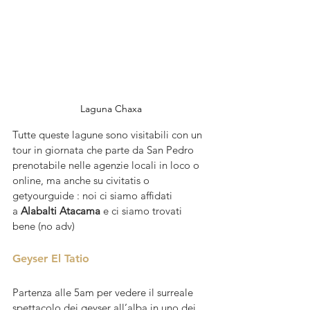
Laguna Chaxa
Tutte queste lagune sono visitabili con un 
tour in giornata che parte da San Pedro 
prenotabile nelle agenzie locali in loco o 
online, ma anche su civitatis o 
getyourguide : noi ci siamo affidati 
a 
Alabalti Atacama 
e ci siamo trovati 
bene (no adv)
Geyser El Tatio
Partenza alle 5am per vedere il surreale 
spettacolo dei geyser all’alba in uno dei 