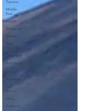
Toscana
Middle
East
Emirati
Singapore
Macao
New
York
Danimarca
Inghilterra
e
Scozia
Australia
Sud
Africa
Africa
Ungheria