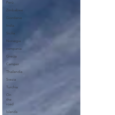
Perù
Zimbabwe
Giordania
India
Sicilia
Norvegia
campania
Grecia
Camper
Thailandia
Svezia
Turchia
On
the
road
Islanda