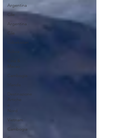
Argentina
Cile
Argentina
Cile
Uzbekistan
Bolivia
Cina &
Macao
Cambogia
Irlanda
Destinazione
Artiche
e
Nord
Vietnam
Cambogia