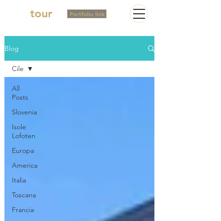
2in
tour
Portfolio link
Blog
Cile
All
Posts
Slovenia
Isole
Lofoten
Europa
America
Italia
Toscana
Francia