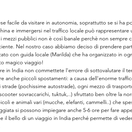
ina e immergersi nel traffico locale può rappresentare un
i mezzi pubblici non è così banale perchè non sempre c
iciente. Nel nostro caso abbiamo deciso di prendere par
ato con guida locale (Marilda) che ha organizzato in ogni
sto magico viaggio!
re in India non commettete l'errore di sottovalutare il t
e anche piccoli spostamenti: a causa dell'enorme traffico
i strade (pochissime autostrade), ogni mezzo di trasport
scooter sovraccarichi, tuktuk,..) sfruttato ben oltre la no
oli e animali vari (mucche, elefanti, cammelli..) che spe
eggiata si possono impiegare anche 5-6 ore per fare ap
il bello di un viaggio in India perché permette di vedere i
.