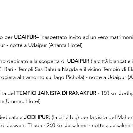
no per 
UDAIPUR
– inaspettato invito ad un vero matrimoni
ur - notte a Udaipur (Ananta Hotel)
rno dedicato alla scoperta di 
UDAIPUR 
(la città bianca) e 
i Bari - Templi Sas Bahu a Nagda e il vicino Tempio di Ekl
rociera al tramonto sul lago Pichola) - notte a Udaipur (
ita del 
TEMPIO JAINISTA DI RANAKPUR
 - 150 km Jodh
The Ummed Hotel)
dedicata a 
JODHPUR
, (la città blu) per la visita del Mah
 di Jaswant Thada - 260 km Jaisalmer - notte a Jaisalmer 