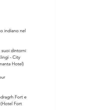
o indiano nel 
i suoi dintorni 
ingi - City 
Ananta Hotel)
pur
endragrh Fort e 
(Hotel Fort 