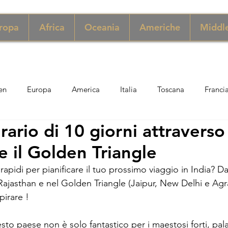
ropa
Africa
Oceania
Americhe
Middle
en
Europa
America
Italia
Toscana
Franci
erario di 10 giorni attraverso 
ngapore
Macao
New York
Danimarca
Inghilter
e il Golden Triangle
apidi per pianificare il tuo prossimo viaggio in India? Da
ria
Perù
Zimbabwe
Giordania
India
Sicil
 Rajasthan e nel Golden Triangle (Jaipur, New Delhi e Agra)
pirare !
er
Thailandia
Svezia
esto paese non è solo fantastico per i maestosi forti, pala