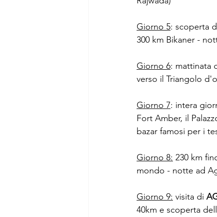
Rajwada)
Giorno 5
: scoperta de
300 km Bikaner - nott
Giorno 6
: mattinata 
verso il Triangolo d'
Giorno 7
: intera gior
Fort Amber, il Palazz
bazar famosi per i te
Giorno 8:
 230 km fin
mondo - notte ad Ag
Giorno 9:
 visita di 
A
40km e scoperta dell