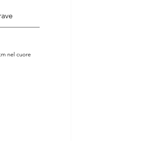
rave
 km nel cuore 