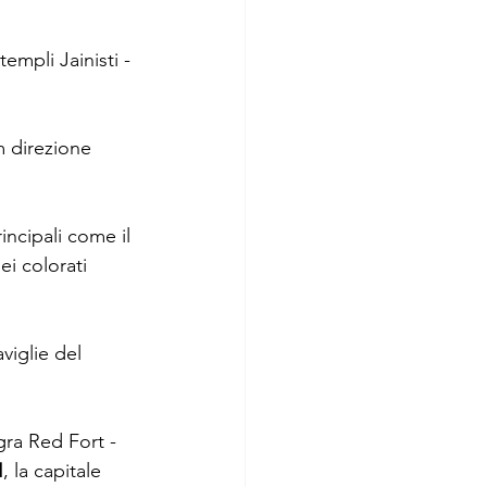
 templi Jainisti - 
m direzione 
rincipali come il 
ei colorati 
viglie del 
gra Red Fort - 
I
, la capitale 