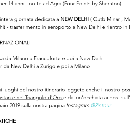
er 14 anni - notte ad Agra (Four Points by Sheraton)
intera giornata dedicata a 
NEW DELHI
 ( Qutb Minar , M
) ​​- trasferimento in aeroporto a New Delhi e rientro in I
ERNAZIONALI
nsa da Milano a Francoforte e poi a New Delhi
ir da New Delhi a Zurigo e poi a Milano
ui luoghi del nostro itinerario leggete anche il nostro post
astan e nel Triangolo d'Oro 
e dai un'occhiata ai post sull
io 2019 sulla nostra pagina 
Instagram 
@2intour
ATICHE