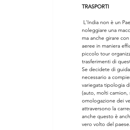
TRASPORTI 
 L'India non è un Paese facile da visitare in autonomia, soprattutto se si ha poco tempo: 
noleggiare una macch
ma anche girare con 
aeree in maniera eff
piccolo tour organizz
trasferimenti di que
Se decidete di guida
necessario a compier
variegata tipologia d
(auto, molti camion, 
omologazione dei veic
attraversono la carr
anche questo è anche 
vero volto del paese