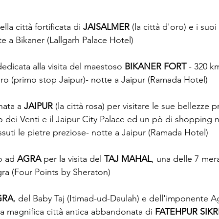
lla città fortificata di 
JAISALMER
 (la città d'oro) e i suoi
e a Bikaner (Lallgarh Palace Hotel)
dedicata alla visita del maestoso 
BIKANER FORT
 - 320 k
oro (primo stop Jaipur)- notte a Jaipur (Ramada Hotel)
nata a 
JAIPUR 
(la città rosa) per visitare le sue bellezze p
o dei Venti e il Jaipur City Palace ed un pò di shopping n
ssuti le pietre preziose- notte a Jaipur (Ramada Hotel)
o ad 
AGRA
 per la visita del 
TAJ MAHAL
, una delle 7 mera
ra (Four Points by Sheraton)
GRA
, del Baby Taj (Itimad-ud-Daulah) e dell'imponente A
a magnifica città antica abbandonata di 
FATEHPUR SIKR