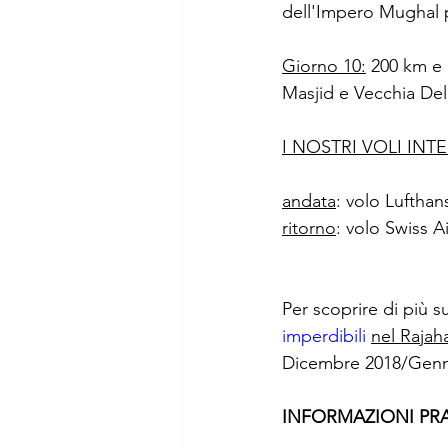
dell'Impero Mughal p
Giorno 10:
 200 km e 
Masjid e Vecchia Delhi
I NOSTRI VOLI INT
andata
: volo Luftha
ritorno
: volo Swiss A
Per scoprire di più s
imperdibili 
nel Rajah
Dicembre 2018/Genna
INFORMAZIONI PR