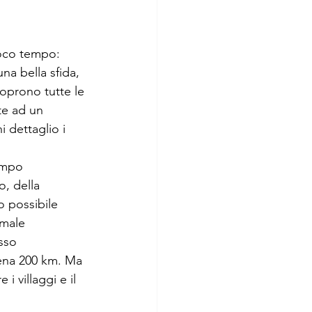
a bella sfida, 
oprono tutte le 
te ad un 
 dettaglio i 
empo 
, della 
o possibile 
rmale 
sso 
pena 200 km. Ma 
 villaggi e il 