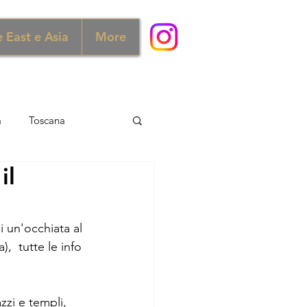
 East e Asia
More
a
Toscana
il
ra e Scozia
Australia
i un'occhiata al 
ia
Norvegia
,  tutte le info 
zzi e templi, 