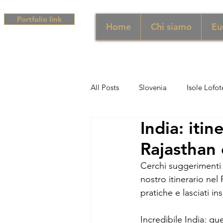
Portfolio link
Home
Chi siamo
Eu
All Posts
Slovenia
Isole Lofot
India: itin
Middle East
Emirati
Si
Rajasthan 
Cerchi suggerimenti r
Sud Africa
Africa
Unghe
nostro itinerario nel
pratiche e lasciati ins
campania
Grecia
Camp
Incredibile India: qu