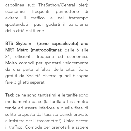
capolinea sud: ThaSathon/Central pier): 
economici, frequenti, permettono di 
evitare il traffico e nel frattempo 
spostandoti  puoi goderti il panorama 
della città dal fiume
BTS Skytrain  (treno sopraelevato) and 
MRT Metro (metropolitana)
: dalle 6 alle 
24, efficienti, frequenti ed economici. 
Molto comodi per spostarsi velocemente 
da una parte all’altra della città. Sono 
gestiti da Società diverse quindi bisogna 
fare biglietti separati 
Taxi
: ce ne sono tantissimi e le tariffe sono 
mediamente basse (la tariffa a tassametro 
tende ad essere inferiore a quella fissa di 
solito proposta dal tassista quindi provate 
a insistere per il tassametro!). Unica pecca: 
il traffico. Comode per prenotarli e sapere 