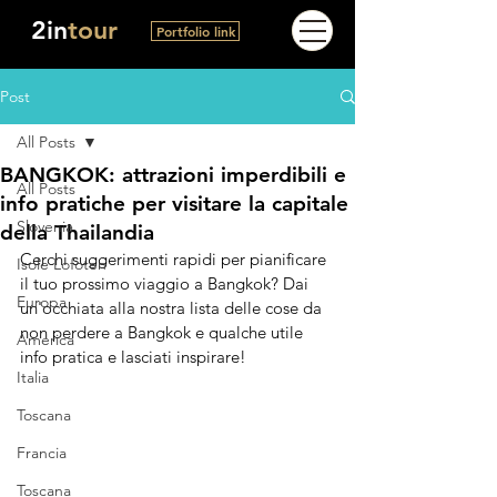
2in
tour
Portfolio link
Post
All Posts
BANGKOK: attrazioni imperdibili e
All Posts
info pratiche per visitare la capitale
Slovenia
della Thailandia
Cerchi suggerimenti rapidi per pianificare 
Isole Lofoten
il tuo prossimo viaggio a Bangkok? Dai 
Europa
un'occhiata alla nostra lista delle cose da 
non perdere a Bangkok e qualche utile 
America
info pratica e lasciati inspirare!
Italia
Toscana
Francia
Toscana