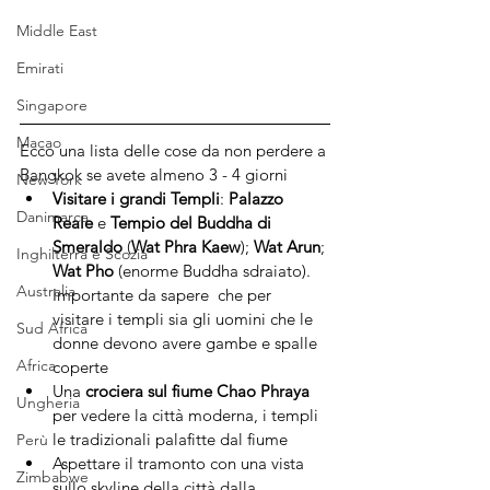
Middle East
Emirati
Singapore
Macao
Ecco una lista delle cose da non perdere a 
Bangkok se avete almeno 3 - 4 giorni
New York
Visitare i grandi Templi
: 
Palazzo 
Danimarca
Reale
 e 
Tempio del Buddha di 
Smeraldo
 (
Wat Phra Kaew
); 
Wat Arun
; 
Inghilterra e Scozia
Wat Pho
 (enorme Buddha sdraiato).  
Australia
Importante da sapere  che per 
visitare i templi sia gli uomini che le 
Sud Africa
donne devono avere gambe e spalle 
Africa
coperte
Una 
crociera sul fiume Chao Phraya
Ungheria
per vedere la città moderna, i templi 
le tradizionali palafitte dal fiume 
Perù
Aspettare il tramonto con una vista 
Zimbabwe
sullo skyline della città dalla 