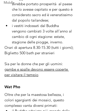
Middle
avrebbe portato prosperità  al paese 
che lo avesse ospitato e per questo è 
considerato sacro ed è veneratissimo 
dal popolo tailandese;
i vestiti indossati dal Buddha 
vengono cambiati 3 volte all’anno al 
cambio di ogni stagione: estate, 
stagione delle piogge, inverno.
Orari di apertura 8.30-15.30 (tutti i giorni); 
Biglietto 500 bath per stranieri
Sia per le donne che per gli uomini: 
gambe e spalle devono essere coperte 
per visitare il tempio
Wat Pho
Oltre che per la maestosa bellezza, i 
colori sgargianti dei mosaici, questo 
complesso vanta diversi primati: 
il Buddha sdraiato più grande della 