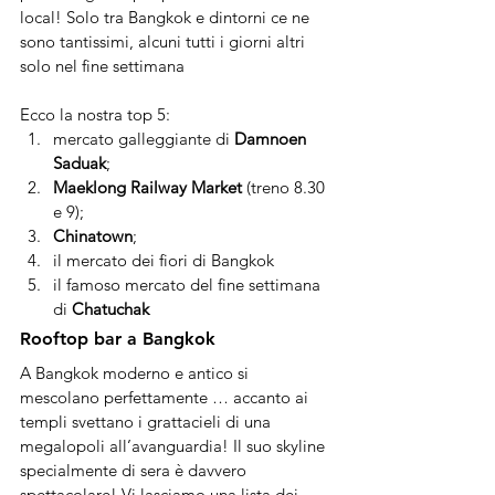
local! Solo tra Bangkok e dintorni ce ne 
sono tantissimi, alcuni tutti i giorni altri 
solo nel fine settimana 
Ecco la nostra top 5:
mercato galleggiante di 
Damnoen 
Saduak
; 
Maeklong Railway Market 
(treno 8.30 
e 9);
Chinatown
; 
il mercato dei fiori di Bangkok
il famoso mercato del fine settimana 
di 
Chatuchak
Rooftop bar a Bangkok
A Bangkok moderno e antico si 
mescolano perfettamente … accanto ai 
templi svettano i grattacieli di una 
megalopoli all’avanguardia! Il suo skyline 
specialmente di sera è davvero 
spettacolare! Vi lasciamo una lista dei 