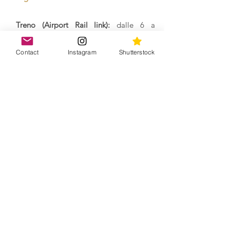
 Treno (Airport Rail link): 
dalle 6 a 
mezzanotte collega l’aeroporto 
internazionale di Suvarnabhumi con il 
Contact
Instagram
Shutterstock
centro (capolinea è la stazione di Phaya 
Thai da cui si può prendere poi il BTS 
Skytrain o dalla stazione intermedia di 
Makkasan si può prendere poi la 
metropolitana MRT di Petchaburi)
Bus o minibus
: economici, ma lenti e non 
facilissimo capire quale sia la linea da 
prendere
Taxi
: fuori dall’aeroporto o prenotandolo 
con app come Uber o Grab (attenzione al 
traffico)
Transfer privato
 prenotandolo magari con 
l’hotel:  un po' più costoso, ma 
sicuramente molto comodo