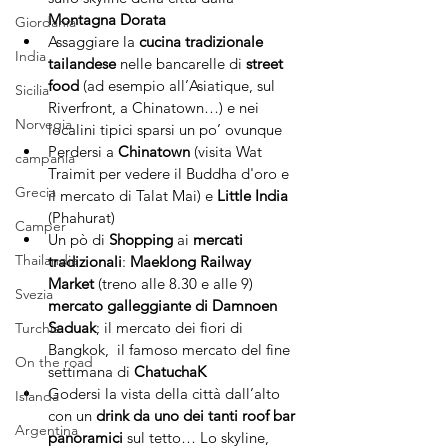
Montagna Dorata
Giordania
Assaggiare la 
cucina tradizionale 
India
tailandese
 nelle bancarelle di 
street 
food
 (ad esempio all’Asiatique, sul 
Sicilia
Riverfront, a Chinatown…) e nei 
Norvegia
localini tipici sparsi un po’ ovunque 
Perdersi a 
Chinatown
 (visita Wat 
campania
Traimit per vedere il Buddha d'oro e 
Grecia
il mercato di Talat Mai) e 
Little India
(Phahurat)
Camper
Un pò di 
Shopping
 ai 
mercati 
Thailandia
tradizionali
: 
Maeklong Railway 
Market
 (treno alle 8.30 e alle 9) 
Svezia
mercato galleggiante di Damnoen 
Saduak
; il mercato dei fiori di 
Turchia
Bangkok,  il famoso mercato del fine 
On the road
settimana di 
ChatuchaK
Godersi la vista della città dall’alto 
Islanda
con un 
drink da uno dei tanti roof bar 
Argentina
panoramici
 sul tetto… Lo skyline, 