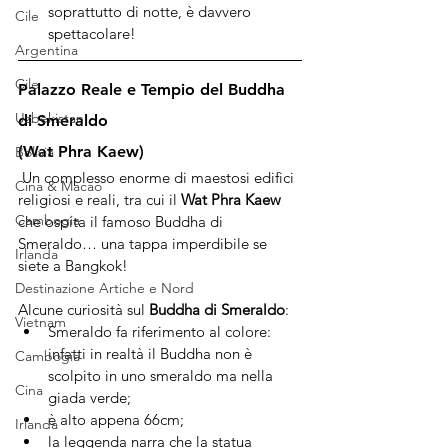
soprattutto di notte, è davvero 
Cile
spettacolare!
Argentina
Cile
Palazzo Reale e Tempio del Buddha 
Uzbekistan
di Smeraldo 
(Wat Phra Kaew)
Bolivia
 Un complesso enorme di maestosi edifici 
Cina & Macao
religiosi e reali, tra cui il 
Wat Phra Kaew
Cambogia
che ospita il famoso Buddha di 
Smeraldo… una tappa imperdibile se 
Irlanda
siete a Bangkok!
Destinazione Artiche e Nord
Alcune curiosità sul 
Buddha di Smeraldo
:
Vietnam
Smeraldo fa riferimento al colore: 
infatti in realtà il Buddha non è 
Cambogia
scolpito in uno smeraldo ma nella 
Cina
giada verde; 
è alto appena 66cm;
Irlanda
la leggenda narra che la statua  