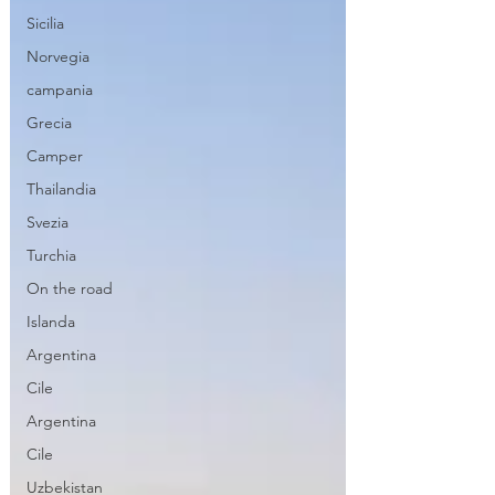
Sicilia
Norvegia
campania
Grecia
Camper
Thailandia
Svezia
Turchia
On the road
Islanda
Argentina
Cile
Argentina
Cile
Uzbekistan