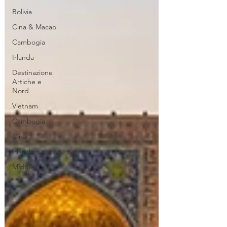
Bolivia
Cina & Macao
Cambogia
Irlanda
Destinazione
Artiche e
Nord
Vietnam
Cambogia
Cina
Irlanda
Middle