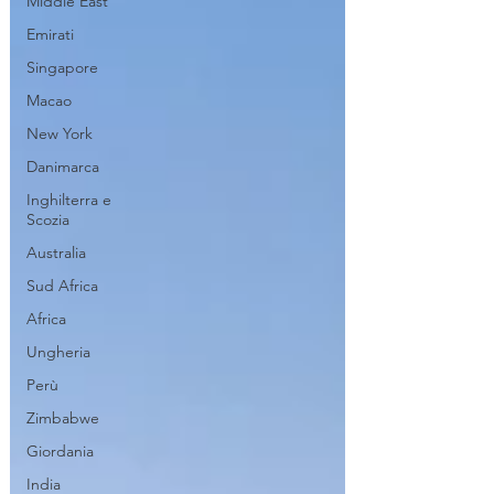
Middle East
Emirati
Singapore
Macao
New York
Danimarca
Inghilterra e
Scozia
Australia
Sud Africa
Africa
Ungheria
Perù
Zimbabwe
Giordania
India