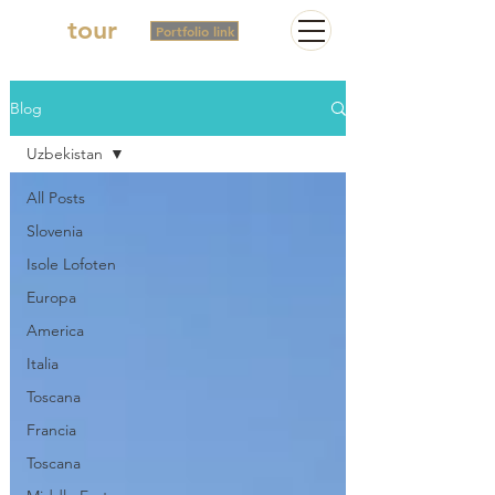
2in
tour
Portfolio link
Blog
Uzbekistan
All Posts
Slovenia
Isole Lofoten
Europa
America
Italia
Toscana
Francia
Toscana