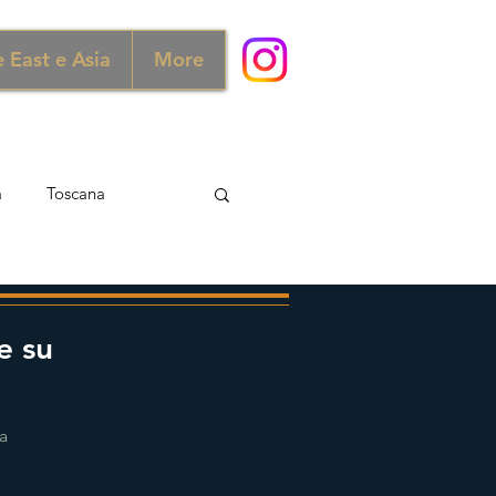
 East e Asia
More
a
Toscana
ra e Scozia
Australia
e su
ia
Norvegia
ra