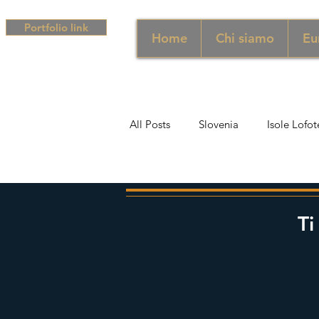
Portfolio link
Home
Chi siamo
Eu
All Posts
Slovenia
Isole Lofot
Middle East
Emirati
Si
Ti
Sud Africa
Africa
Unghe
campania
Grecia
Camp