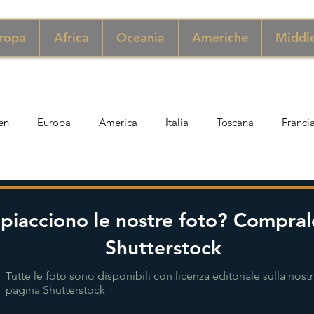
ropa
Africa
Oceania
Americhe
Middle
en
Europa
America
Italia
Toscana
Franci
ngapore
Macao
New York
Danimarca
Inghilter
 piacciono le nostre foto? Compral
ria
Perù
Zimbabwe
Giordania
India
Sicil
Shutterstock
Tutte le foto sono disponibili con licenza editoriale sulla nost
pagina Shutterstock
er
Thailandia
Svezia