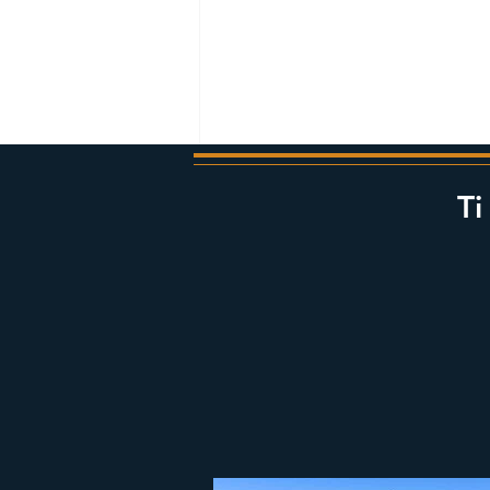
Ti
Commenti
Scrivi un commento...
Diamond Beach in Islanda:
la guida completa alla