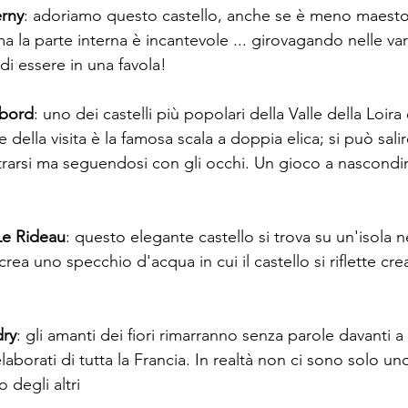
rny
: adoriamo questo castello, anche se è meno maesto
 ma la parte interna è incantevole ... girovagando nelle va
i essere in una favola!
mbord
: uno dei castelli più popolari della Valle della Loira
 della visita è la famosa scala a doppia elica; si può sali
trarsi ma seguendosi con gli occhi. Un gioco a nascondi
Le Rideau
: questo elegante castello si trova su un'isola 
crea uno specchio d'acqua in cui il castello si riflette cr
dry
: gli amanti dei fiori rimarranno senza parole davanti a
elaborati di tutta la Francia. In realtà non ci sono solo u
o degli altri