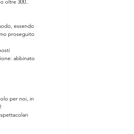
o oltre 300.. 
e modo, essendo 
amo proseguito 
osti 
zione: abbinato 
olo per noi, in 
!
spettacolari 