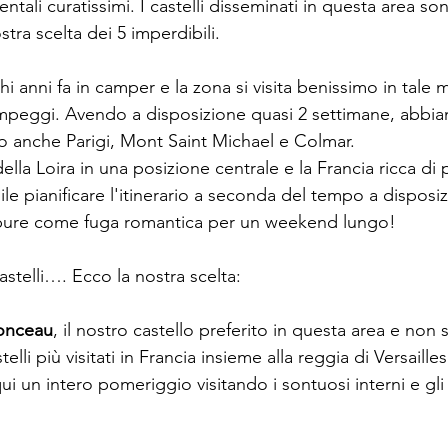
tali curatissimi. I castelli disseminati in questa area son
stra scelta dei 5 imperdibili.
hi anni fa in camper e la zona si visita benissimo in tal
ampeggi. Avendo a disposizione quasi 2 settimane, abbi
do anche Parigi, Mont Saint Michael e Colmar.
lla Loira in una posizione centrale e la Francia ricca di p
ile pianificare l'itinerario a seconda del tempo a disposi
ppure come fuga romantica per un weekend lungo!
stelli…. Ecco la nostra scelta:
onceau
, il nostro castello preferito in questa area e non s
lli più visitati in Francia insieme alla reggia di Versailles
 un intero pomeriggio visitando i sontuosi interni e gli 