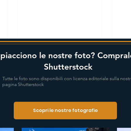
 piacciono le nostre foto? Compral
Shutterstock
Tutte le foto sono disponibili con licenza editoriale sulla nost
pagina Shutterstock
Scopri le nostre fotografie
Islanda remota: fiordi,
Peni
Islanda settentrionale e
Isla