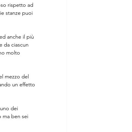
so rispetto ad 
rie stanze puoi 
 ed anche il più 
re da ciascun 
no molto 
nel mezzo del 
eando un effetto 
 uno dei 
no ma ben sei 