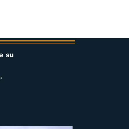
e su
ra
sola di Reykjanes e
nda del Sud: cosa non