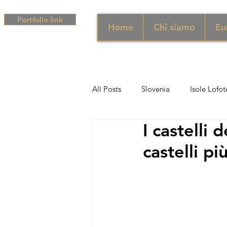
Portfolio link
Home
Chi siamo
Eu
All Posts
Slovenia
Isole Lofot
I castelli 
Middle East
Emirati
Si
castelli più
Sud Africa
Africa
Unghe
campania
Grecia
Camp