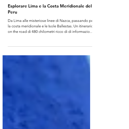
Esplorare Lima e la Costa Meridionale del
Peru
Da Lima alle misteriose linee di Nazca, passando per
la costa meridionale e le Isole Ballestas. Un itinerario
on the road di 480 chilometri ricco di di informazioni
pratiche dalla nostra esperienza diretta. Scopri le
attrazioni da non perdere a Lima, come prenotare
una escursione in barca per avvistare la fauna marina
a largo di Paracas e il nostro parere sulle famose
linee di Nazca