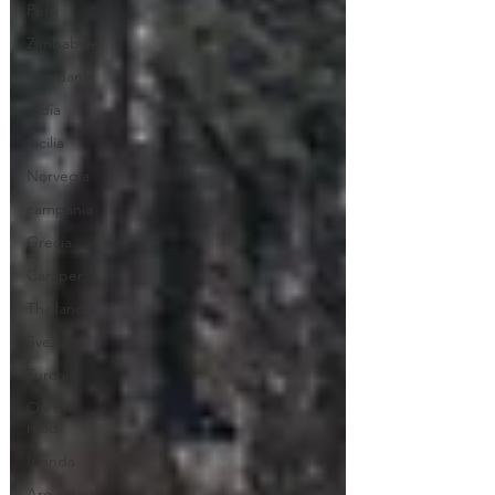
Perù
Zimbabwe
Giordania
India
Sicilia
Norvegia
campania
Grecia
Camper
Thailandia
Svezia
Turchia
On the
road
Islanda
Argentina