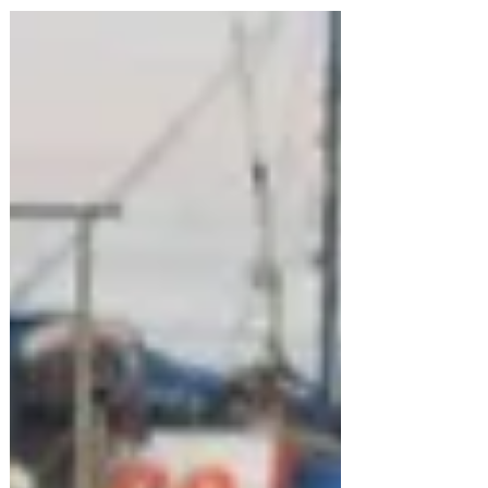
(Colca Canyon e Montagne Arcobaleno), deserto
(Huacahina), costa (Isole Ballestas), il lago Titicaca e le
lagune, Rovine Inca (Machu Picchu) e avrai anche la
possibilità di ammirare tantissimi animali (lama,
alpaca, condor, foche, pinguini, leoni marini)