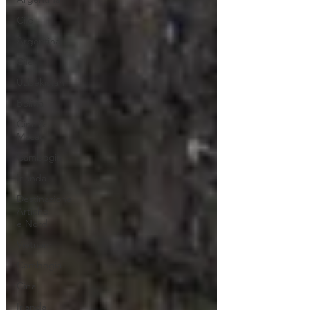
Cile
Argentina
Cile
Uzbekistan
Bolivia
Cina &
Macao
Cambogia
Irlanda
Destinazione
Artiche
e Nord
Vietnam
Cambogia
Cina
Irlanda