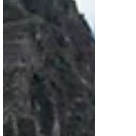
Toscana
Middle
East
Emirati
Singapore
Macao
New
York
Danimarca
Inghilterra
e
Scozia
Australia
Sud
Africa
Africa
Ungheria