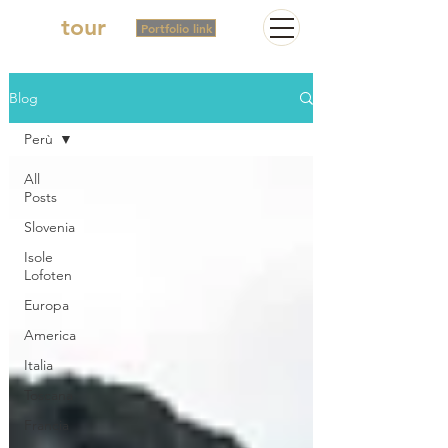
2in
tour
Portfolio link
Blog
Perù
All
Posts
Slovenia
Isole
Lofoten
Europa
America
Italia
Toscana
Francia