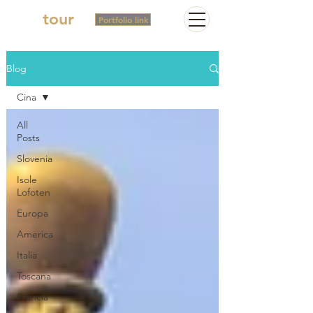
2in
tour
Portfolio link
Blog
Cina
All
Posts
Slovenia
Isole
Lofoten
Europa
America
Italia
Toscana
Francia