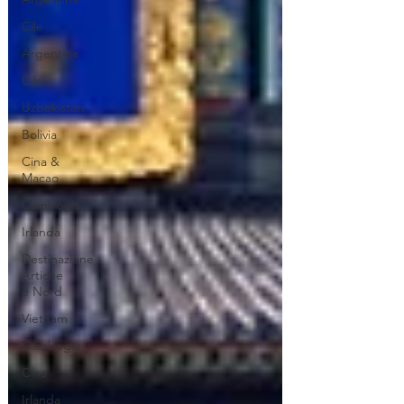
Cile
Argentina
Cile
Uzbekistan
Bolivia
Cina &
Macao
Cambogia
Irlanda
Destinazione
Artiche
e Nord
Vietnam
Cambogia
Cina
Irlanda