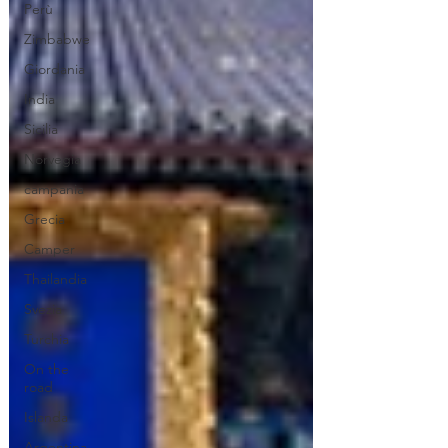
Perù
Zimbabwe
Giordania
India
Sicilia
Norvegia
campania
Grecia
Camper
Thailandia
Svezia
Turchia
On the
road
Islanda
Argentina