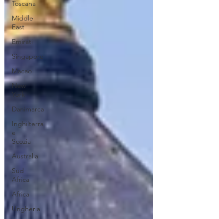
Toscana
Middle
East
Emirati
Singapore
Macao
New
York
Danimarca
Inghilterra
e
Scozia
Australia
Sud
Africa
Africa
Ungheria